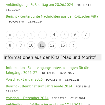
Ankündigung - Fußballtag am 20.06.2024
PDF, 143 kB
14.06.2024
Bericht - Kunterbunte Nachrichten aus der Roitzscher Villa
PDF, 998 kB
28.05.2024
1
...
4
5
6
7
8
9
10
11
12
13
Informationen aus der Kita "Max und Moritz"
Information - Schuleingangsuntersuchungen für die
Jahrgänge 2026-27
PDF, 126 kB
16.01.2025
Vorschau - Januar 2025
PDF, 131 kB
16.01.2025
Bericht - Elternbrief zum Jahresende 2024
PDF, 139 kB
23.12.2024
Vorschau - Dezember 2024
PDF, 127 kB
02.12.2024
Ankündigung - Weihnachtsmarkt am 27.11.2024
PDF,