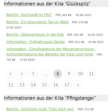
Informationen aus der Kita "Glückspilz"
Bericht - Kochspaß im MGT
PDF, 403 kB
05.06.2025
Bericht - Ein besonderer Tag im Wald
PDF, 270 kB
27.05.2025
Bericht - Übernachtung in der Kita
PDF, 582 kB
26.05.2025
Information - Frühjahrsputz Danke
PDF, 821 kB
07.04.2025
Information - Einschränkung der Wasserversorgung -
Aufrechterhaltung des Betriebs der Kitas und Horte
PDF,
707 kB
27.03.2025
1
...
8
9
10
11
12
13
14
15
16
17
Informationen aus der Kita "Pfingstanger"
Bericht - Jolinchen-Insel "Fühl mich gut"
PDF, 232 kB