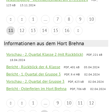
123 kB
13.11.2024
1
...
7
8
9
10
11
12
13
14
15
16
Informationen aus dem Hort Brehna
Vorschau - 2. Quartal Klasse 2 (mit Rückblick)
PDF, 221 kB
18.04.2024
Bericht - Rückblick der 4. Klasse
PDF, 401 kB
05.04.2024
Bericht - 1. Quartal der Gruppe 3
PDF, 9.4 MB
02.04.2024
Vorschau - 2. Quartal der Gruppe 3
PDF, 423 kB
02.04.2024
Bericht - Osterferien im Hort Brehna
PDF, 706 kB
02.04.2024
1
...
9
10
11
12