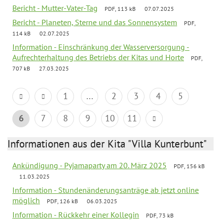
Bericht - Mutter-Vater-Tag
PDF, 113 kB
07.07.2025
Bericht - Planeten, Sterne und das Sonnensystem
PDF,
114 kB
02.07.2025
Information - Einschränkung der Wasserversorgung -
Aufrechterhaltung des Betriebs der Kitas und Horte
PDF,
707 kB
27.03.2025
1
...
2
3
4
5
6
7
8
9
10
11
Informationen aus der Kita "Villa Kunterbunt"
Ankündigung - Pyjamaparty am 20. März 2025
PDF, 156 kB
11.03.2025
Information - Stundenänderungsanträge ab jetzt online
möglich
PDF, 126 kB
06.03.2025
Information - Rückkehr einer Kollegin
PDF, 73 kB