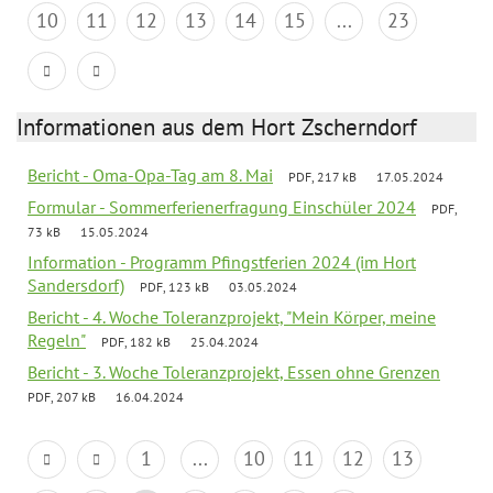
10
11
12
13
14
15
...
23
Informationen aus dem Hort Zscherndorf
Bericht - Oma-Opa-Tag am 8. Mai
PDF, 217 kB
17.05.2024
Formular - Sommerferienerfragung Einschüler 2024
PDF,
73 kB
15.05.2024
Information - Programm Pfingstferien 2024 (im Hort
Sandersdorf)
PDF, 123 kB
03.05.2024
Bericht - 4. Woche Toleranzprojekt, "Mein Körper, meine
Regeln"
PDF, 182 kB
25.04.2024
Bericht - 3. Woche Toleranzprojekt, Essen ohne Grenzen
PDF, 207 kB
16.04.2024
1
...
10
11
12
13