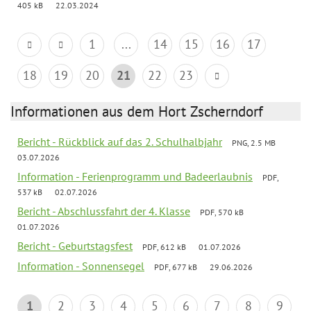
405 kB
22.03.2024
1
...
14
15
16
17
18
19
20
21
22
23
Informationen aus dem Hort Zscherndorf
Bericht - Rückblick auf das 2. Schulhalbjahr
PNG, 2.5 MB
03.07.2026
Information - Ferienprogramm und Badeerlaubnis
PDF,
537 kB
02.07.2026
Bericht - Abschlussfahrt der 4. Klasse
PDF, 570 kB
01.07.2026
Bericht - Geburtstagsfest
PDF, 612 kB
01.07.2026
Information - Sonnensegel
PDF, 677 kB
29.06.2026
1
2
3
4
5
6
7
8
9