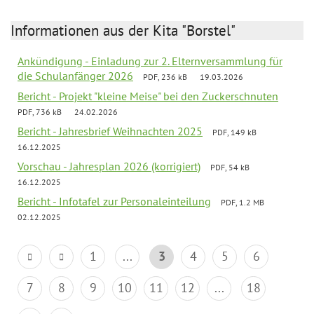
Informationen aus der Kita "Borstel"
Ankündigung - Einladung zur 2. Elternversammlung für
die Schulanfänger 2026
PDF, 236 kB
19.03.2026
Bericht - Projekt "kleine Meise" bei den Zuckerschnuten
PDF, 736 kB
24.02.2026
Bericht - Jahresbrief Weihnachten 2025
PDF, 149 kB
16.12.2025
Vorschau - Jahresplan 2026 (korrigiert)
PDF, 54 kB
16.12.2025
Bericht - Infotafel zur Personaleinteilung
PDF, 1.2 MB
02.12.2025
1
...
3
4
5
6
7
8
9
10
11
12
...
18