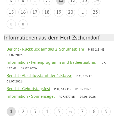
1
...
11
12
13
14
15
16
17
18
19
20
...
23
Informationen aus dem Hort Zscherndorf
Bericht - Rückblick auf das 2. Schulhalbjahr
PNG, 2.5 MB
03.07.2026
Information - Ferienprogramm und Badeerlaubnis
PDF,
537 kB
02.07.2026
Bericht - Abschlussfahrt der 4. Klasse
PDF, 570 kB
01.07.2026
Bericht - Geburtstagsfest
PDF, 612 kB
01.07.2026
Information - Sonnensegel
PDF, 677 kB
29.06.2026
1
2
3
4
5
6
7
8
9