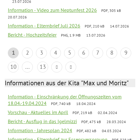
23.07.2026
Information - Video zum Neptunfest 2026
PDF, 305 kB
20.07.2026
Information - Elternbrief Juli 2026
PDF, 210 kB
14.07.2026
Bericht - Hochzeitsfeier
PNG, 1.9 MB
13.07.2026
1
2
3
4
5
6
7
8
9
10
...
13
Informationen aus der Kita "Max und Moritz"
Information - Einschränkung der Öffnungszeiten vom
18.04.-19.04.2024
PDF, 740 kB
18.04.2024
Vorschau - Aktuelles im April
PDF, 219 kB
02.04.2024
Bericht - Ausflug in das Igelmizzi
PDF, 475 kB
28.03.2024
Information - Jahresplan 2024
PDF, 482 kB
04.03.2024
Information - Elternbrief zur Essensversorgung
PDF, 328 kB