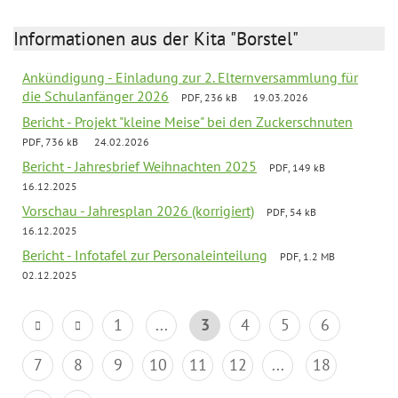
Informationen aus der Kita "Borstel"
Ankündigung - Einladung zur 2. Elternversammlung für
die Schulanfänger 2026
PDF, 236 kB
19.03.2026
Bericht - Projekt "kleine Meise" bei den Zuckerschnuten
PDF, 736 kB
24.02.2026
Bericht - Jahresbrief Weihnachten 2025
PDF, 149 kB
16.12.2025
Vorschau - Jahresplan 2026 (korrigiert)
PDF, 54 kB
16.12.2025
Bericht - Infotafel zur Personaleinteilung
PDF, 1.2 MB
02.12.2025
1
...
3
4
5
6
7
8
9
10
11
12
...
18