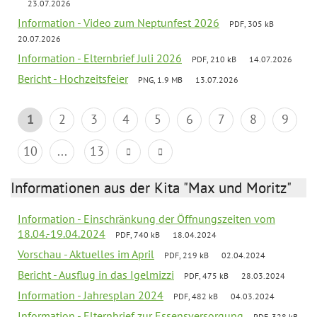
23.07.2026
Information - Video zum Neptunfest 2026
PDF, 305 kB
20.07.2026
Information - Elternbrief Juli 2026
PDF, 210 kB
14.07.2026
Bericht - Hochzeitsfeier
PNG, 1.9 MB
13.07.2026
1
2
3
4
5
6
7
8
9
10
...
13
Informationen aus der Kita "Max und Moritz"
Information - Einschränkung der Öffnungszeiten vom
18.04.-19.04.2024
PDF, 740 kB
18.04.2024
Vorschau - Aktuelles im April
PDF, 219 kB
02.04.2024
Bericht - Ausflug in das Igelmizzi
PDF, 475 kB
28.03.2024
Information - Jahresplan 2024
PDF, 482 kB
04.03.2024
Information - Elternbrief zur Essensversorgung
PDF, 328 kB