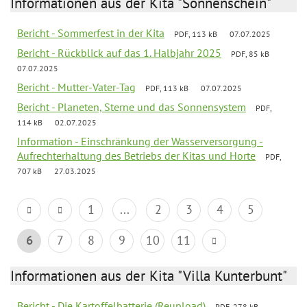
Informationen aus der Kita "Sonnenschein"
Bericht - Sommerfest in der Kita
PDF, 113 kB
07.07.2025
Bericht - Rückblick auf das 1. Halbjahr 2025
PDF, 85 kB
07.07.2025
Bericht - Mutter-Vater-Tag
PDF, 113 kB
07.07.2025
Bericht - Planeten, Sterne und das Sonnensystem
PDF,
114 kB
02.07.2025
Information - Einschränkung der Wasserversorgung -
Aufrechterhaltung des Betriebs der Kitas und Horte
PDF,
707 kB
27.03.2025
1
...
2
3
4
5
6
7
8
9
10
11
Informationen aus der Kita "Villa Kunterbunt"
Bericht - Die Kartoffelbatterie (Reupload)
PDF, 278 kB