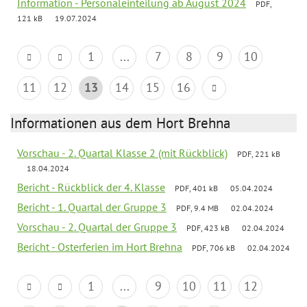
Information - Personaleinteilung ab August 2024
PDF,
121 kB
19.07.2024
1
...
7
8
9
10
11
12
13
14
15
16
Informationen aus dem Hort Brehna
Vorschau - 2. Quartal Klasse 2 (mit Rückblick)
PDF, 221 kB
18.04.2024
Bericht - Rückblick der 4. Klasse
PDF, 401 kB
05.04.2024
Bericht - 1. Quartal der Gruppe 3
PDF, 9.4 MB
02.04.2024
Vorschau - 2. Quartal der Gruppe 3
PDF, 423 kB
02.04.2024
Bericht - Osterferien im Hort Brehna
PDF, 706 kB
02.04.2024
1
...
9
10
11
12