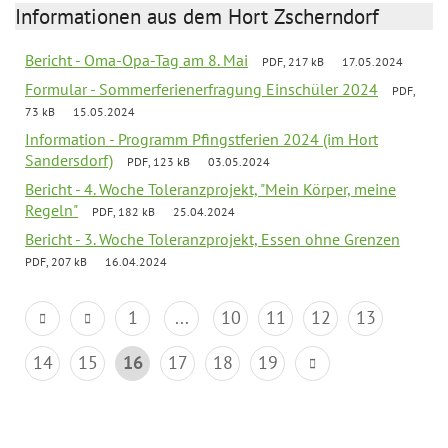
Informationen aus dem Hort Zscherndorf
Bericht - Oma-Opa-Tag am 8. Mai
PDF, 217 kB
17.05.2024
Formular - Sommerferienerfragung Einschüler 2024
PDF,
73 kB
15.05.2024
Information - Programm Pfingstferien 2024 (im Hort
Sandersdorf)
PDF, 123 kB
03.05.2024
Bericht - 4. Woche Toleranzprojekt, "Mein Körper, meine
Regeln"
PDF, 182 kB
25.04.2024
Bericht - 3. Woche Toleranzprojekt, Essen ohne Grenzen
PDF, 207 kB
16.04.2024
1
...
10
11
12
13
14
15
16
17
18
19