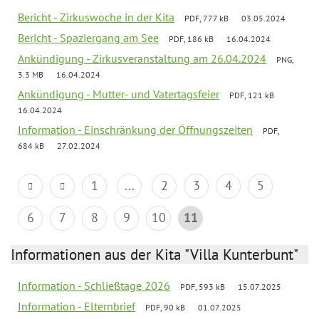
Bericht - Zirkuswoche in der Kita
PDF, 777 kB
03.05.2024
Bericht - Spaziergang am See
PDF, 186 kB
16.04.2024
Ankündigung - Zirkusveranstaltung am 26.04.2024
PNG,
3.3 MB
16.04.2024
Ankündigung - Mutter- und Vatertagsfeier
PDF, 121 kB
16.04.2024
Information - Einschränkung der Öffnungszeiten
PDF,
684 kB
27.02.2024
1
...
2
3
4
5
6
7
8
9
10
11
Informationen aus der Kita "Villa Kunterbunt"
Information - Schließtage 2026
PDF, 593 kB
15.07.2025
Information - Elternbrief
PDF, 90 kB
01.07.2025