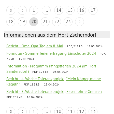
1
...
14
15
16
17
18
19
20
21
22
23
Informationen aus dem Hort Zscherndorf
Bericht - Oma-Opa-Tag am 8. Mai
PDF, 217 kB
17.05.2024
Formular - Sommerferienerfragung Einschüler 2024
PDF,
73 kB
15.05.2024
Information - Programm Pfingstferien 2024 (im Hort
Sandersdorf)
PDF, 123 kB
03.05.2024
Bericht - 4. Woche Toleranzprojekt, "Mein Körper, meine
Regeln"
PDF, 182 kB
25.04.2024
Bericht - 3. Woche Toleranzprojekt, Essen ohne Grenzen
PDF, 207 kB
16.04.2024
1
...
10
11
12
13