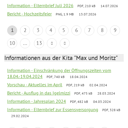
Information - Elternbrief Juli 2026
PDF, 210 kB
14.07.2026
Bericht - Hochzeitsfeier
PNG, 1.9 MB
13.07.2026
1
2
3
4
5
6
7
8
9
10
...
13
Informationen aus der Kita "Max und Moritz"
Information - Einschränkung der Öffnungszeiten vom
18.04.-19.04.2024
PDF, 740 kB
18.04.2024
Vorschau - Aktuelles im April
PDF, 219 kB
02.04.2024
Bericht - Ausflug in das Igelmizzi
PDF, 475 kB
28.03.2024
Information - Jahresplan 2024
PDF, 482 kB
04.03.2024
Information - Elternbrief zur Essensversorgung
PDF, 328 kB
29.02.2024