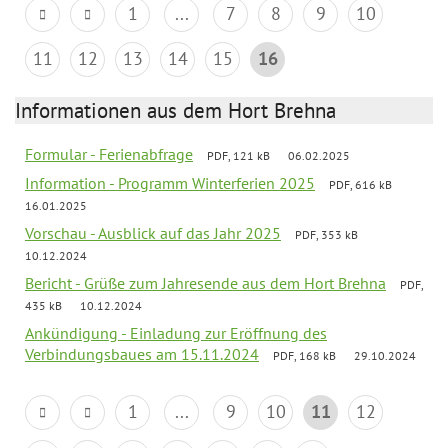
1
...
7
8
9
10
11
12
13
14
15
16
Informationen aus dem Hort Brehna
Formular - Ferienabfrage
PDF, 121 kB
06.02.2025
Information - Programm Winterferien 2025
PDF, 616 kB
16.01.2025
Vorschau - Ausblick auf das Jahr 2025
PDF, 353 kB
10.12.2024
Bericht - Grüße zum Jahresende aus dem Hort Brehna
PDF,
435 kB
10.12.2024
Ankündigung - Einladung zur Eröffnung des
Verbindungsbaues am 15.11.2024
PDF, 168 kB
29.10.2024
1
...
9
10
11
12