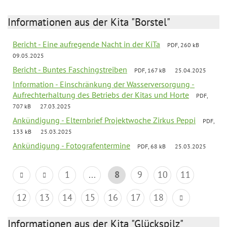
Informationen aus der Kita "Borstel"
Bericht - Eine aufregende Nacht in der KiTa
PDF, 260 kB
09.05.2025
Bericht - Buntes Faschingstreiben
PDF, 167 kB
25.04.2025
Information - Einschränkung der Wasserversorgung -
Aufrechterhaltung des Betriebs der Kitas und Horte
PDF,
707 kB
27.03.2025
Ankündigung - Elternbrief Projektwoche Zirkus Peppi
PDF,
133 kB
25.03.2025
Ankündigung - Fotografentermine
PDF, 68 kB
25.03.2025
1
...
8
9
10
11
12
13
14
15
16
17
18
Informationen aus der Kita "Glückspilz"