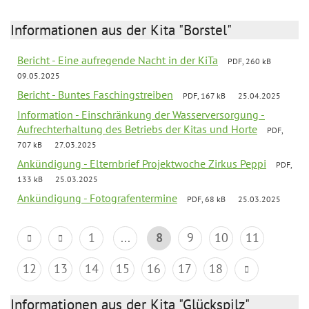
Informationen aus der Kita "Borstel"
Bericht - Eine aufregende Nacht in der KiTa
PDF, 260 kB
09.05.2025
Bericht - Buntes Faschingstreiben
PDF, 167 kB
25.04.2025
Information - Einschränkung der Wasserversorgung -
Aufrechterhaltung des Betriebs der Kitas und Horte
PDF,
707 kB
27.03.2025
Ankündigung - Elternbrief Projektwoche Zirkus Peppi
PDF,
133 kB
25.03.2025
Ankündigung - Fotografentermine
PDF, 68 kB
25.03.2025
1
...
8
9
10
11
12
13
14
15
16
17
18
Informationen aus der Kita "Glückspilz"