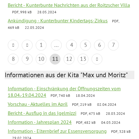
Bericht - Kunterbunte Nachrichten aus der Roitzscher Villa
PDF, 998 kB
28.05.2024
Ankündigung - Kunterbunter Kindertags-Zirkus
PDF,
469 kB
22.05.2024
1
...
4
5
6
7
8
9
10
11
12
13
Informationen aus der Kita "Max und Moritz"
Information - Einschränkung der Öffnungszeiten vom
18.04.-19.04.2024
PDF, 740 kB
18.04.2024
Vorschau - Aktuelles im April
PDF, 219 kB
02.04.2024
Bericht - Ausflug in das Igelmizzi
PDF, 475 kB
28.03.2024
Information - Jahresplan 2024
PDF, 482 kB
04.03.2024
Information - Elternbrief zur Essensversorgung
PDF, 328 kB
29.02.2024