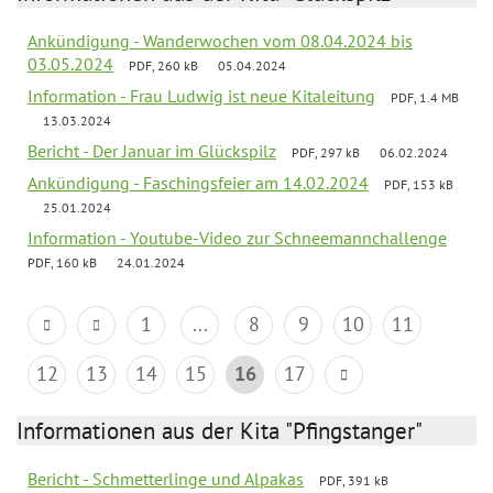
Ankündigung - Wanderwochen vom 08.04.2024 bis
03.05.2024
PDF, 260 kB
05.04.2024
Information - Frau Ludwig ist neue Kitaleitung
PDF, 1.4 MB
13.03.2024
Bericht - Der Januar im Glückspilz
PDF, 297 kB
06.02.2024
Ankündigung - Faschingsfeier am 14.02.2024
PDF, 153 kB
25.01.2024
Information - Youtube-Video zur Schneemannchallenge
PDF, 160 kB
24.01.2024
1
...
8
9
10
11
12
13
14
15
16
17
Informationen aus der Kita "Pfingstanger"
Bericht - Schmetterlinge und Alpakas
PDF, 391 kB