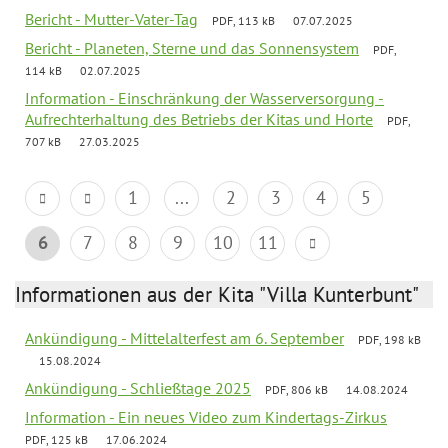
Bericht - Mutter-Vater-Tag
PDF, 113 kB
07.07.2025
Bericht - Planeten, Sterne und das Sonnensystem
PDF,
114 kB
02.07.2025
Information - Einschränkung der Wasserversorgung -
Aufrechterhaltung des Betriebs der Kitas und Horte
PDF,
707 kB
27.03.2025
1
...
2
3
4
5
6
7
8
9
10
11
Informationen aus der Kita "Villa Kunterbunt"
Ankündigung - Mittelalterfest am 6. September
PDF, 198 kB
15.08.2024
Ankündigung - Schließtage 2025
PDF, 806 kB
14.08.2024
Information - Ein neues Video zum Kindertags-Zirkus
PDF, 125 kB
17.06.2024