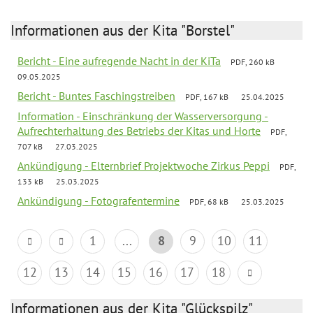
Informationen aus der Kita "Borstel"
Bericht - Eine aufregende Nacht in der KiTa
PDF, 260 kB
09.05.2025
Bericht - Buntes Faschingstreiben
PDF, 167 kB
25.04.2025
Information - Einschränkung der Wasserversorgung -
Aufrechterhaltung des Betriebs der Kitas und Horte
PDF,
707 kB
27.03.2025
Ankündigung - Elternbrief Projektwoche Zirkus Peppi
PDF,
133 kB
25.03.2025
Ankündigung - Fotografentermine
PDF, 68 kB
25.03.2025
1
...
8
9
10
11
12
13
14
15
16
17
18
Informationen aus der Kita "Glückspilz"