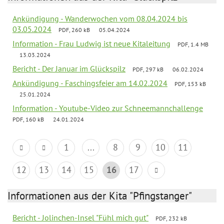
Ankündigung - Wanderwochen vom 08.04.2024 bis
03.05.2024
PDF, 260 kB
05.04.2024
Information - Frau Ludwig ist neue Kitaleitung
PDF, 1.4 MB
13.03.2024
Bericht - Der Januar im Glückspilz
PDF, 297 kB
06.02.2024
Ankündigung - Faschingsfeier am 14.02.2024
PDF, 153 kB
25.01.2024
Information - Youtube-Video zur Schneemannchallenge
PDF, 160 kB
24.01.2024
1
...
8
9
10
11
12
13
14
15
16
17
Informationen aus der Kita "Pfingstanger"
Bericht - Jolinchen-Insel "Fühl mich gut"
PDF, 232 kB