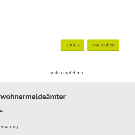
zurück
nach oben
Seite empfehlen:
inwohnermeldeämter
hna
einbarung