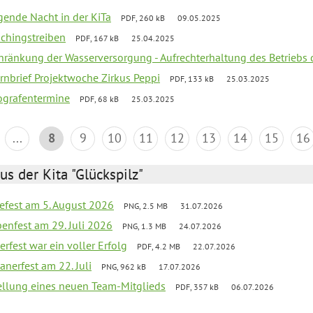
egende Nacht in der KiTa
PDF, 260 kB
09.05.2025
schingstreiben
PDF, 167 kB
25.04.2025
chränkung der Wasserversorgung - Aufrechterhaltung des Betriebs 
rnbrief Projektwoche Zirkus Peppi
PDF, 133 kB
25.03.2025
ografentermine
PDF, 68 kB
25.03.2025
...
8
9
10
11
12
13
14
15
16
us der Kita "Glückspilz"
efest am 5. August 2026
PNG, 2.5 MB
31.07.2026
enfest am 29. Juli 2026
PNG, 1.3 MB
24.07.2026
erfest war ein voller Erfolg
PDF, 4.2 MB
22.07.2026
nerfest am 22. Juli
PNG, 962 kB
17.07.2026
tellung eines neuen Team-Mitglieds
PDF, 357 kB
06.07.2026