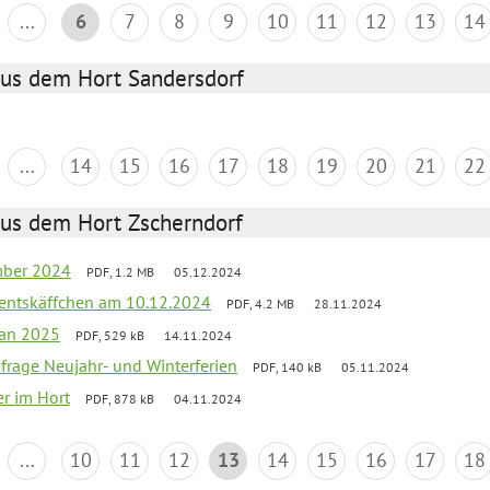
...
6
7
8
9
10
11
12
13
14
aus dem Hort Sandersdorf
...
14
15
16
17
18
19
20
21
22
aus dem Hort Zscherndorf
mber 2024
PDF, 1.2 MB
05.12.2024
entskäffchen am 10.12.2024
PDF, 4.2 MB
28.11.2024
lan 2025
PDF, 529 kB
14.11.2024
bfrage Neujahr- und Winterferien
PDF, 140 kB
05.11.2024
er im Hort
PDF, 878 kB
04.11.2024
...
10
11
12
13
14
15
16
17
18