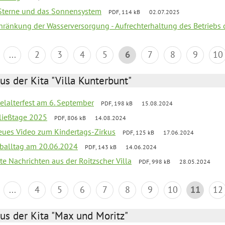
, Sterne und das Sonnensystem
PDF, 114 kB
02.07.2025
chränkung der Wasserversorgung - Aufrechterhaltung des Betriebs 
...
2
3
4
5
6
7
8
9
10
us der Kita "Villa Kunterbunt"
elalterfest am 6. September
PDF, 198 kB
15.08.2024
ließtage 2025
PDF, 806 kB
14.08.2024
neues Video zum Kindertags-Zirkus
PDF, 125 kB
17.06.2024
balltag am 20.06.2024
PDF, 143 kB
14.06.2024
te Nachrichten aus der Roitzscher Villa
PDF, 998 kB
28.05.2024
...
4
5
6
7
8
9
10
11
12
us der Kita "Max und Moritz"