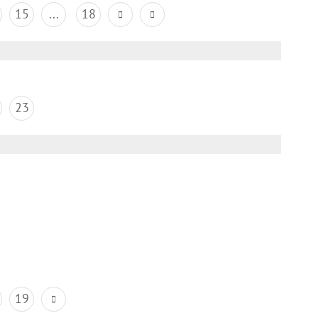
15
...
18
23
19