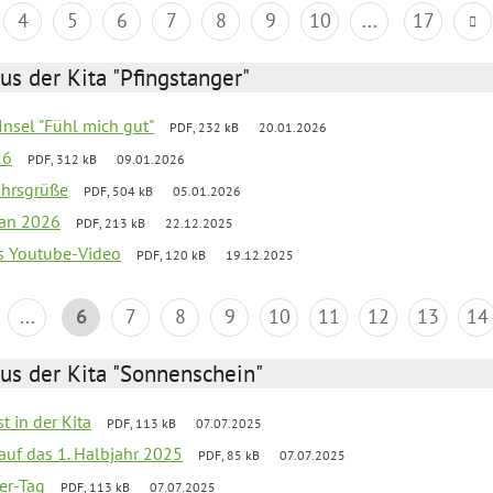
4
5
6
7
8
9
10
...
17
us der Kita "Pfingstanger"
-Insel "Fühl mich gut"
PDF, 232 kB
20.01.2026
26
PDF, 312 kB
09.01.2026
ahrsgrüße
PDF, 504 kB
05.01.2026
lan 2026
PDF, 213 kB
22.12.2025
s Youtube-Video
PDF, 120 kB
19.12.2025
...
6
7
8
9
10
11
12
13
14
us der Kita "Sonnenschein"
t in der Kita
PDF, 113 kB
07.07.2025
 auf das 1. Halbjahr 2025
PDF, 85 kB
07.07.2025
ter-Tag
PDF, 113 kB
07.07.2025