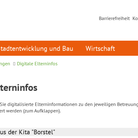
Barrierefreiheit
Ko
Stadtentwicklung und Bau
Wirtschaft
ungen
Digitale Elterninfos
lterninfos
ie digitalisierte Elterninformationen zu den jeweiligen Betreuun
iert werden (zum Aufklappen).
us der Kita "Borstel"