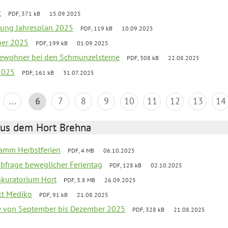
t
PDF, 371 kB
15.09.2025
rung Jahresplan 2025
PDF, 119 kB
10.09.2025
ber 2025
PDF, 199 kB
01.09.2025
tbewohner bei den Schmunzelsterne
PDF, 308 kB
22.08.2025
2025
PDF, 161 kB
31.07.2025
...
6
7
8
9
10
11
12
13
14
aus dem Hort Brehna
ramm Herbstferien
PDF, 4 MB
06.10.2025
abfrage beweglicher Ferientag
PDF, 128 kB
02.10.2025
nkuratorium Hort
PDF, 3.8 MB
26.09.2025
ekt Mediko
PDF, 91 kB
21.08.2025
se von September bis Dezember 2025
PDF, 328 kB
21.08.2025