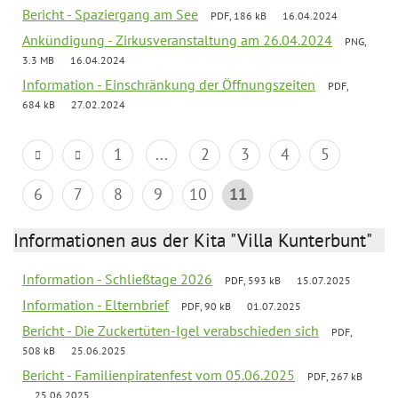
Bericht - Spaziergang am See
PDF, 186 kB
16.04.2024
Ankündigung - Zirkusveranstaltung am 26.04.2024
PNG,
3.3 MB
16.04.2024
Information - Einschränkung der Öffnungszeiten
PDF,
684 kB
27.02.2024
1
...
2
3
4
5
6
7
8
9
10
11
Informationen aus der Kita "Villa Kunterbunt"
Information - Schließtage 2026
PDF, 593 kB
15.07.2025
Information - Elternbrief
PDF, 90 kB
01.07.2025
Bericht - Die Zuckertüten-Igel verabschieden sich
PDF,
508 kB
25.06.2025
Bericht - Familienpiratenfest vom 05.06.2025
PDF, 267 kB
25.06.2025