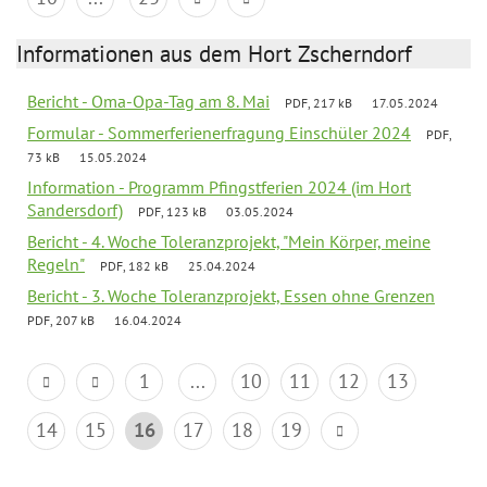
Informationen aus dem Hort Zscherndorf
Bericht - Oma-Opa-Tag am 8. Mai
PDF, 217 kB
17.05.2024
Formular - Sommerferienerfragung Einschüler 2024
PDF,
73 kB
15.05.2024
Information - Programm Pfingstferien 2024 (im Hort
Sandersdorf)
PDF, 123 kB
03.05.2024
Bericht - 4. Woche Toleranzprojekt, "Mein Körper, meine
Regeln"
PDF, 182 kB
25.04.2024
Bericht - 3. Woche Toleranzprojekt, Essen ohne Grenzen
PDF, 207 kB
16.04.2024
1
...
10
11
12
13
14
15
16
17
18
19