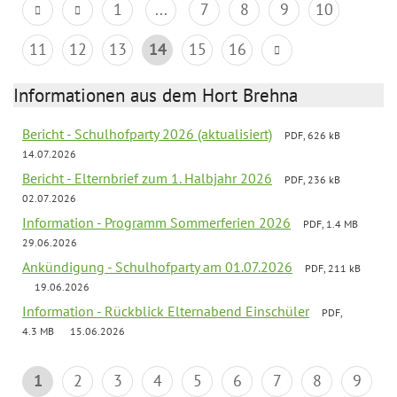
1
...
7
8
9
10
11
12
13
14
15
16
Informationen aus dem Hort Brehna
Bericht - Schulhofparty 2026 (aktualisiert)
PDF, 626 kB
14.07.2026
Bericht - Elternbrief zum 1. Halbjahr 2026
PDF, 236 kB
02.07.2026
Information - Programm Sommerferien 2026
PDF, 1.4 MB
29.06.2026
Ankündigung - Schulhofparty am 01.07.2026
PDF, 211 kB
19.06.2026
Information - Rückblick Elternabend Einschüler
PDF,
4.3 MB
15.06.2026
1
2
3
4
5
6
7
8
9