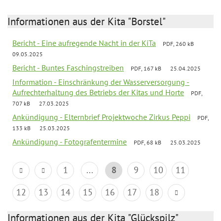
Informationen aus der Kita "Borstel"
Bericht - Eine aufregende Nacht in der KiTa
PDF, 260 kB
09.05.2025
Bericht - Buntes Faschingstreiben
PDF, 167 kB
25.04.2025
Information - Einschränkung der Wasserversorgung -
Aufrechterhaltung des Betriebs der Kitas und Horte
PDF,
707 kB
27.03.2025
Ankündigung - Elternbrief Projektwoche Zirkus Peppi
PDF,
133 kB
25.03.2025
Ankündigung - Fotografentermine
PDF, 68 kB
25.03.2025
1
...
8
9
10
11
12
13
14
15
16
17
18
Informationen aus der Kita "Glückspilz"