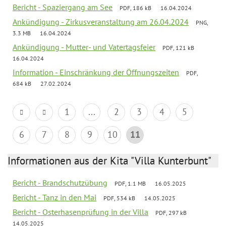
Bericht - Spaziergang am See
PDF, 186 kB
16.04.2024
Ankündigung - Zirkusveranstaltung am 26.04.2024
PNG,
3.3 MB
16.04.2024
Ankündigung - Mutter- und Vatertagsfeier
PDF, 121 kB
16.04.2024
Information - Einschränkung der Öffnungszeiten
PDF,
684 kB
27.02.2024
1
...
2
3
4
5
6
7
8
9
10
11
Informationen aus der Kita "Villa Kunterbunt"
Bericht - Brandschutzübung
PDF, 1.1 MB
16.05.2025
Bericht - Tanz in den Mai
PDF, 534 kB
14.05.2025
Bericht - Osterhasenprüfung in der Villa
PDF, 297 kB
14.05.2025