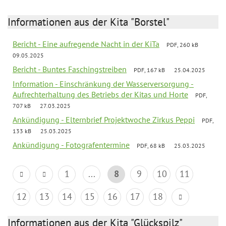
Informationen aus der Kita "Borstel"
Bericht - Eine aufregende Nacht in der KiTa
PDF, 260 kB
09.05.2025
Bericht - Buntes Faschingstreiben
PDF, 167 kB
25.04.2025
Information - Einschränkung der Wasserversorgung -
Aufrechterhaltung des Betriebs der Kitas und Horte
PDF,
707 kB
27.03.2025
Ankündigung - Elternbrief Projektwoche Zirkus Peppi
PDF,
133 kB
25.03.2025
Ankündigung - Fotografentermine
PDF, 68 kB
25.03.2025
1
...
8
9
10
11
12
13
14
15
16
17
18
Informationen aus der Kita "Glückspilz"