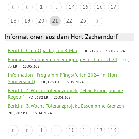
1
...
14
15
16
17
18
19
20
21
22
23
Informationen aus dem Hort Zscherndorf
Bericht - Oma-Opa-Tag am 8. Mai
PDF, 217 kB
17.05.2024
Formular - Sommerferienerfragung Einschüler 2024
PDF,
73 kB
15.05.2024
Information - Programm Pfingstferien 2024 (im Hort
Sandersdorf)
PDF, 123 kB
03.05.2024
Bericht - 4. Woche Toleranzprojekt, "Mein Körper, meine
Regeln"
PDF, 182 kB
25.04.2024
Bericht - 3. Woche Toleranzprojekt, Essen ohne Grenzen
PDF, 207 kB
16.04.2024
1
...
10
11
12
13