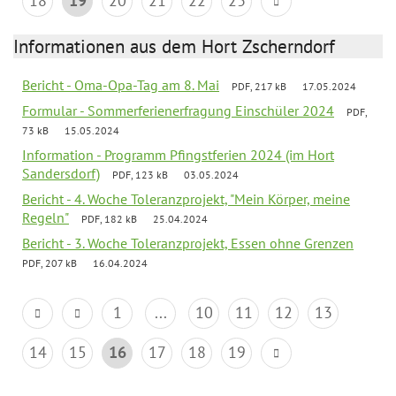
18
19
20
21
22
23
Informationen aus dem Hort Zscherndorf
Bericht - Oma-Opa-Tag am 8. Mai
PDF, 217 kB
17.05.2024
Formular - Sommerferienerfragung Einschüler 2024
PDF,
73 kB
15.05.2024
Information - Programm Pfingstferien 2024 (im Hort
Sandersdorf)
PDF, 123 kB
03.05.2024
Bericht - 4. Woche Toleranzprojekt, "Mein Körper, meine
Regeln"
PDF, 182 kB
25.04.2024
Bericht - 3. Woche Toleranzprojekt, Essen ohne Grenzen
PDF, 207 kB
16.04.2024
1
...
10
11
12
13
14
15
16
17
18
19