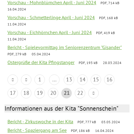
Vorschau - Mohnblümchen April - Juni 2024
PDF, 714 kB
16.04.2024
Vorschau - Schmetterlinge April - Juni 2024
PDF, 168 kB
11.04.2024
Vorschau - Eichhörnchen April - Juni 2024
PDF, 419 kB
11.04.2024
Bericht - Spielevormittag im Seniorenzentrum "Gisander"
PDF, 279 kB
05.04.2024
Ostergrüße der Kita Pfingstanger
PDF, 193 kB
28.03.2024
1
...
13
14
15
16
17
18
19
20
21
22
Informationen aus der Kita "Sonnenschein"
Bericht - Zirkuswoche in der Kita
PDF, 777 kB
03.05.2024
Bericht - Spaziergang am See
PDF, 186 kB
16.04.2024