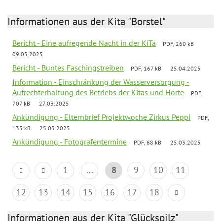
Informationen aus der Kita "Borstel"
Bericht - Eine aufregende Nacht in der KiTa
PDF, 260 kB
09.05.2025
Bericht - Buntes Faschingstreiben
PDF, 167 kB
25.04.2025
Information - Einschränkung der Wasserversorgung -
Aufrechterhaltung des Betriebs der Kitas und Horte
PDF,
707 kB
27.03.2025
Ankündigung - Elternbrief Projektwoche Zirkus Peppi
PDF,
133 kB
25.03.2025
Ankündigung - Fotografentermine
PDF, 68 kB
25.03.2025
1
...
8
9
10
11
12
13
14
15
16
17
18
Informationen aus der Kita "Glückspilz"