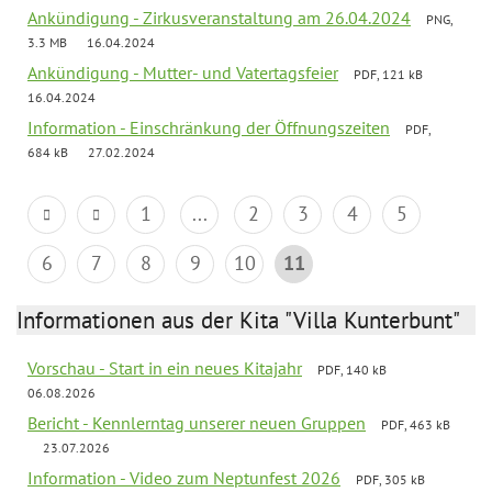
Ankündigung - Zirkusveranstaltung am 26.04.2024
PNG,
3.3 MB
16.04.2024
Ankündigung - Mutter- und Vatertagsfeier
PDF, 121 kB
16.04.2024
Information - Einschränkung der Öffnungszeiten
PDF,
684 kB
27.02.2024
1
...
2
3
4
5
6
7
8
9
10
11
Informationen aus der Kita "Villa Kunterbunt"
Vorschau - Start in ein neues Kitajahr
PDF, 140 kB
06.08.2026
Bericht - Kennlerntag unserer neuen Gruppen
PDF, 463 kB
23.07.2026
Information - Video zum Neptunfest 2026
PDF, 305 kB