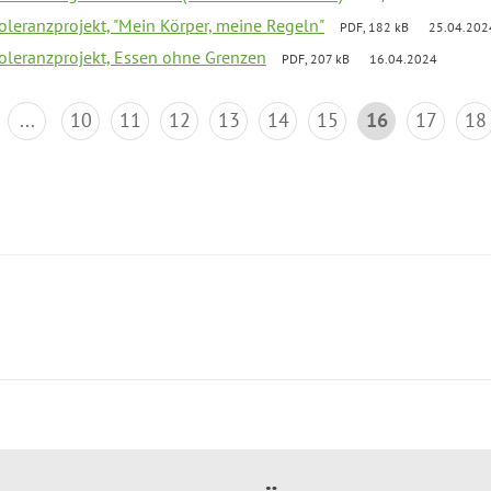
Toleranzprojekt, "Mein Körper, meine Regeln"
PDF, 182 kB
25.04.202
Toleranzprojekt, Essen ohne Grenzen
PDF, 207 kB
16.04.2024
...
10
11
12
13
14
15
16
17
18