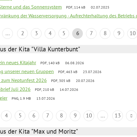
, Sterne und das Sonnensystem
PDF, 114 kB
02.07.2025
chränkung der Wasserversorgung - Aufrechterhaltung des Betriebs 
...
2
3
4
5
6
7
8
9
10
us der Kita "Villa Kunterbunt"
ein neues Kitajahr
PDF, 140 kB
06.08.2026
tag unserer neuen Gruppen
PDF, 463 kB
23.07.2026
o zum Neptunfest 2026
PDF, 305 kB
20.07.2026
nbrief Juli 2026
PDF, 210 kB
14.07.2026
eier
PNG, 1.9 MB
13.07.2026
4
5
6
7
8
9
10
...
13
us der Kita "Max und Moritz"