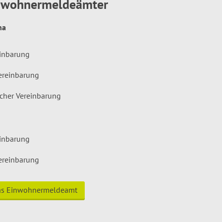
inwohnermeldeämter
hna
einbarung
ereinbarung
icher Vereinbarung
einbarung
ereinbarung
das Einwohnermeldeamt