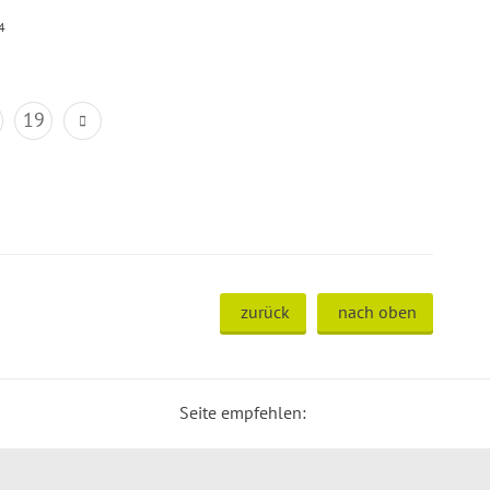
4
19
zurück
nach oben
Seite empfehlen: