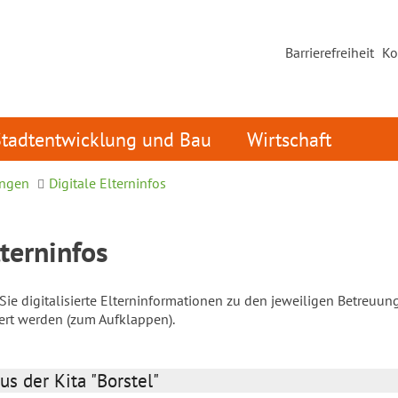
Barrierefreiheit
Ko
Stadtentwicklung und Bau
Wirtschaft
ungen
Digitale Elterninfos
lterninfos
ie digitalisierte Elterninformationen zu den jeweiligen Betreuun
iert werden (zum Aufklappen).
us der Kita "Borstel"