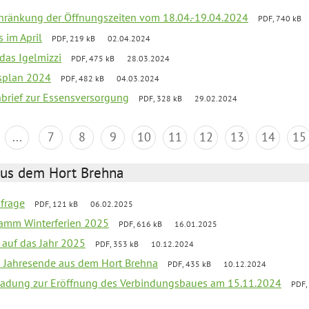
chränkung der Öffnungszeiten vom 18.04.-19.04.2024
PDF, 740 kB
s im April
PDF, 219 kB
02.04.2024
 das Igelmizzi
PDF, 475 kB
28.03.2024
esplan 2024
PDF, 482 kB
04.03.2024
nbrief zur Essensversorgung
PDF, 328 kB
29.02.2024
...
7
8
9
10
11
12
13
14
15
aus dem Hort Brehna
bfrage
PDF, 121 kB
06.02.2025
ramm Winterferien 2025
PDF, 616 kB
16.01.2025
 auf das Jahr 2025
PDF, 353 kB
10.12.2024
m Jahresende aus dem Hort Brehna
PDF, 435 kB
10.12.2024
ladung zur Eröffnung des Verbindungsbaues am 15.11.2024
PDF,