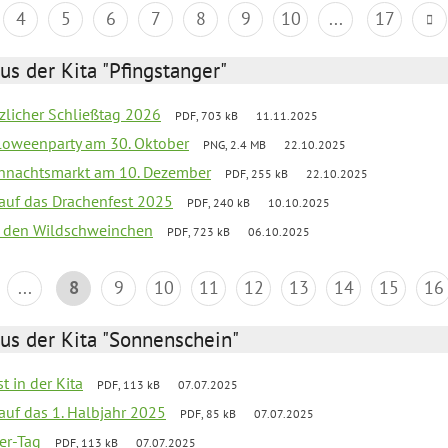
4
5
6
7
8
9
10
...
17
us der Kita "Pfingstanger"
tzlicher Schließtag 2026
PDF, 703 kB
11.11.2025
loweenparty am 30. Oktober
PNG, 2.4 MB
22.10.2025
hnachtsmarkt am 10. Dezember
PDF, 255 kB
22.10.2025
 auf das Drachenfest 2025
PDF, 240 kB
10.10.2025
bei den Wildschweinchen
PDF, 723 kB
06.10.2025
...
8
9
10
11
12
13
14
15
16
us der Kita "Sonnenschein"
t in der Kita
PDF, 113 kB
07.07.2025
 auf das 1. Halbjahr 2025
PDF, 85 kB
07.07.2025
ter-Tag
PDF, 113 kB
07.07.2025