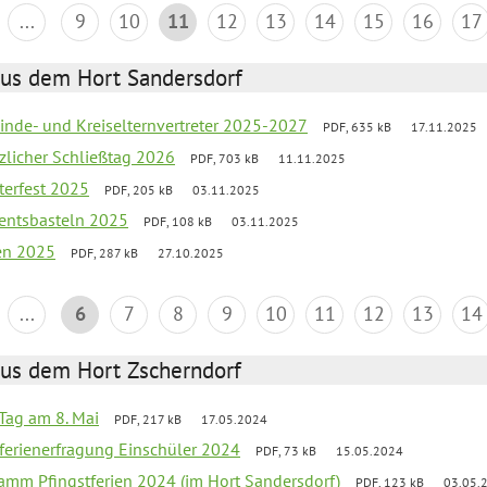
...
9
10
11
12
13
14
15
16
17
aus dem Hort Sandersdorf
inde- und Kreiselternvertreter 2025-2027
PDF, 635 kB
17.11.2025
tzlicher Schließtag 2026
PDF, 703 kB
11.11.2025
terfest 2025
PDF, 205 kB
03.11.2025
entsbasteln 2025
PDF, 108 kB
03.11.2025
ien 2025
PDF, 287 kB
27.10.2025
...
6
7
8
9
10
11
12
13
14
aus dem Hort Zscherndorf
Tag am 8. Mai
PDF, 217 kB
17.05.2024
ferienerfragung Einschüler 2024
PDF, 73 kB
15.05.2024
ramm Pfingstferien 2024 (im Hort Sandersdorf)
PDF, 123 kB
03.05.