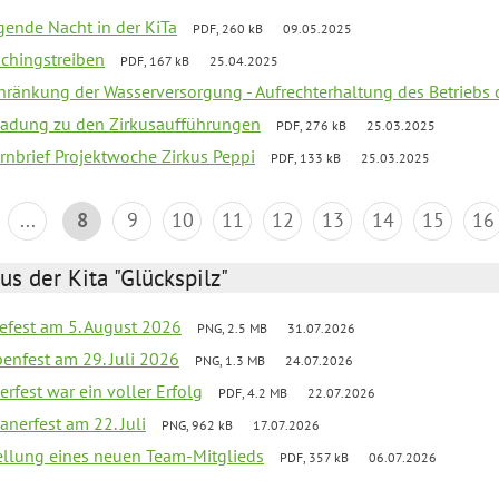
egende Nacht in der KiTa
PDF, 260 kB
09.05.2025
schingstreiben
PDF, 167 kB
25.04.2025
chränkung der Wasserversorgung - Aufrechterhaltung des Betriebs 
ladung zu den Zirkusaufführungen
PDF, 276 kB
25.03.2025
rnbrief Projektwoche Zirkus Peppi
PDF, 133 kB
25.03.2025
...
8
9
10
11
12
13
14
15
16
us der Kita "Glückspilz"
efest am 5. August 2026
PNG, 2.5 MB
31.07.2026
enfest am 29. Juli 2026
PNG, 1.3 MB
24.07.2026
erfest war ein voller Erfolg
PDF, 4.2 MB
22.07.2026
nerfest am 22. Juli
PNG, 962 kB
17.07.2026
tellung eines neuen Team-Mitglieds
PDF, 357 kB
06.07.2026