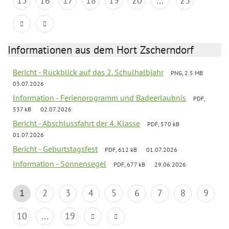
15
16
17
18
19
20
...
23
Informationen aus dem Hort Zscherndorf
Bericht - Rückblick auf das 2. Schulhalbjahr
PNG, 2.5 MB
03.07.2026
Information - Ferienprogramm und Badeerlaubnis
PDF,
537 kB
02.07.2026
Bericht - Abschlussfahrt der 4. Klasse
PDF, 570 kB
01.07.2026
Bericht - Geburtstagsfest
PDF, 612 kB
01.07.2026
Information - Sonnensegel
PDF, 677 kB
29.06.2026
1
2
3
4
5
6
7
8
9
10
...
19