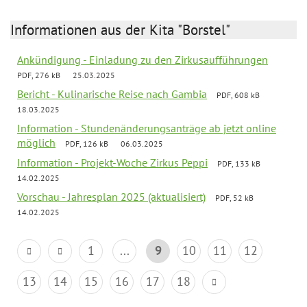
Informationen aus der Kita "Borstel"
Ankündigung - Einladung zu den Zirkusaufführungen
PDF, 276 kB
25.03.2025
Bericht - Kulinarische Reise nach Gambia
PDF, 608 kB
18.03.2025
Information - Stundenänderungsanträge ab jetzt online
möglich
PDF, 126 kB
06.03.2025
Information - Projekt-Woche Zirkus Peppi
PDF, 133 kB
14.02.2025
Vorschau - Jahresplan 2025 (aktualisiert)
PDF, 52 kB
14.02.2025
1
...
9
10
11
12
13
14
15
16
17
18