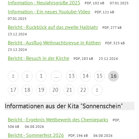
Information - Neujahrsgrüße 2025
PDF, 102 kB
07.01.2025
Information - Ein neues Youtube-Video
PDF, 121 kB
07.01.2025
Bericht - Rückblick auf das zweite Halbjahr
PDF, 277 kB
23.12.2024
Bericht - Ausflug Weihnachtsrevue in Köthen
PDF, 323 kB
23.12.2024
Bericht - Besuch in der Kirche
PDF, 283 kB
23.12.2024
1
...
13
14
15
16
17
18
19
20
21
22
Informationen aus der Kita "Sonnenschein"
Bericht - Ergebnis Wettbewerb des Chemieparks
PDF,
506 kB
06.08.2026
Bericht - Sommerfest 2026
PDF, 196 kB
06.08.2026