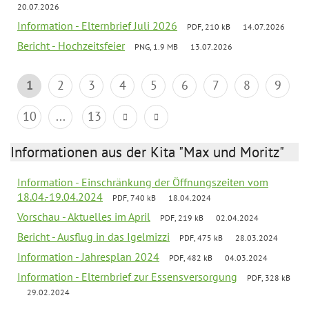
20.07.2026
Information - Elternbrief Juli 2026
PDF, 210 kB
14.07.2026
Bericht - Hochzeitsfeier
PNG, 1.9 MB
13.07.2026
1
2
3
4
5
6
7
8
9
10
...
13
Informationen aus der Kita "Max und Moritz"
Information - Einschränkung der Öffnungszeiten vom
18.04.-19.04.2024
PDF, 740 kB
18.04.2024
Vorschau - Aktuelles im April
PDF, 219 kB
02.04.2024
Bericht - Ausflug in das Igelmizzi
PDF, 475 kB
28.03.2024
Information - Jahresplan 2024
PDF, 482 kB
04.03.2024
Information - Elternbrief zur Essensversorgung
PDF, 328 kB
29.02.2024