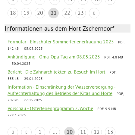
18
19
20
21
22
23
Informationen aus dem Hort Zscherndorf
Formular - Einschüler Sommerferienerfragung 2025
PDF,
142 kB
05.05.2025
Ankündigung - Oma-Opa-Tag am 08.05.2025
PDF, 4.8 MB
30.04.2025
Bericht - Die Zahnarchitekten zu Besuch im Hort
PDF,
533 kB
29.04.2025
Information - Einschränkung der Wasserversorgung -
Aufrechterhaltung des Betriebs der Kitas und Horte
PDF,
707 kB
27.03.2025
Vorschau - Osterferienprogramm 2. Woche
PDF, 9.9 MB
27.03.2025
1
...
10
11
12
13