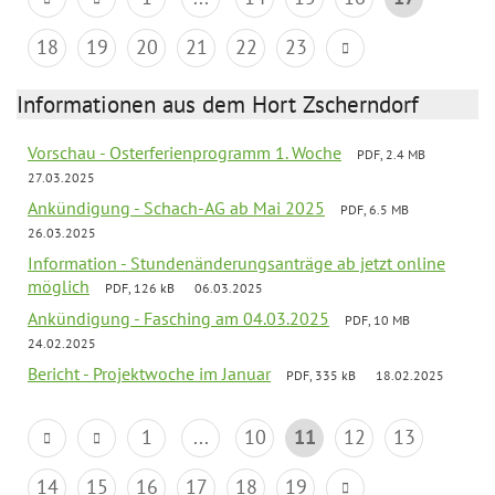
18
19
20
21
22
23
Informationen aus dem Hort Zscherndorf
Vorschau - Osterferienprogramm 1. Woche
PDF, 2.4 MB
27.03.2025
Ankündigung - Schach-AG ab Mai 2025
PDF, 6.5 MB
26.03.2025
Information - Stundenänderungsanträge ab jetzt online
möglich
PDF, 126 kB
06.03.2025
Ankündigung - Fasching am 04.03.2025
PDF, 10 MB
24.02.2025
Bericht - Projektwoche im Januar
PDF, 335 kB
18.02.2025
1
...
10
11
12
13
14
15
16
17
18
19