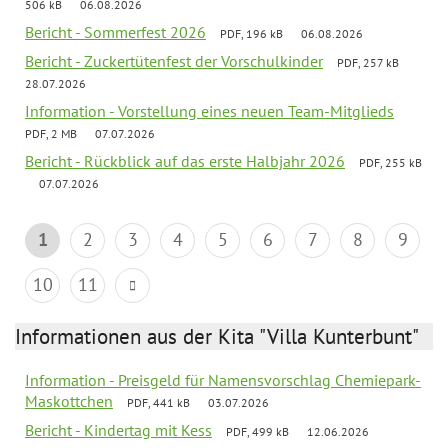
506 kB
06.08.2026
Bericht - Sommerfest 2026
PDF, 196 kB
06.08.2026
Bericht - Zuckertütenfest der Vorschulkinder
PDF, 257 kB
28.07.2026
Information - Vorstellung eines neuen Team-Mitglieds
PDF, 2 MB
07.07.2026
Bericht - Rückblick auf das erste Halbjahr 2026
PDF, 255 kB
07.07.2026
1
2
3
4
5
6
7
8
9
10
11
Informationen aus der Kita "Villa Kunterbunt"
Information - Preisgeld für Namensvorschlag Chemiepark-
Maskottchen
PDF, 441 kB
03.07.2026
Bericht - Kindertag mit Kess
PDF, 499 kB
12.06.2026