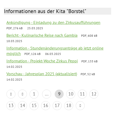
Informationen aus der Kita "Borstel"
Ankündigung - Einladung zu den Zirkusaufführungen
PDF, 276 kB
25.03.2025
Bericht - Kulinarische Reise nach Gambia
PDF, 608 kB
18.03.2025
Information - Stundenänderungsanträge ab jetzt online
möglich
PDF, 126 kB
06.03.2025
Information - Projekt-Woche Zirkus Peppi
PDF, 133 kB
14.02.2025
Vorschau - Jahresplan 2025 (aktualisiert)
PDF, 52 kB
14.02.2025
1
...
9
10
11
12
13
14
15
16
17
18