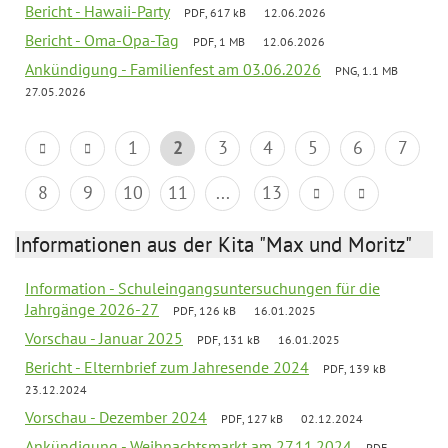
Bericht - Hawaii-Party
PDF, 617 kB
12.06.2026
Bericht - Oma-Opa-Tag
PDF, 1 MB
12.06.2026
Ankündigung - Familienfest am 03.06.2026
PNG, 1.1 MB
27.05.2026
1
2
3
4
5
6
7
8
9
10
11
...
13
Informationen aus der Kita "Max und Moritz"
Information - Schuleingangsuntersuchungen für die
Jahrgänge 2026-27
PDF, 126 kB
16.01.2025
Vorschau - Januar 2025
PDF, 131 kB
16.01.2025
Bericht - Elternbrief zum Jahresende 2024
PDF, 139 kB
23.12.2024
Vorschau - Dezember 2024
PDF, 127 kB
02.12.2024
Ankündigung - Weihnachtsmarkt am 27.11.2024
PDF,