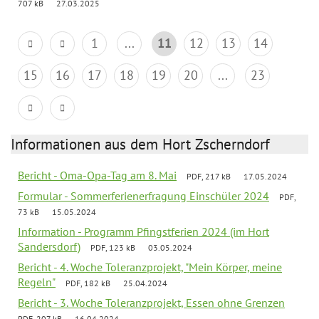
707 kB
27.03.2025
1
...
11
12
13
14
15
16
17
18
19
20
...
23
Informationen aus dem Hort Zscherndorf
Bericht - Oma-Opa-Tag am 8. Mai
PDF, 217 kB
17.05.2024
Formular - Sommerferienerfragung Einschüler 2024
PDF,
73 kB
15.05.2024
Information - Programm Pfingstferien 2024 (im Hort
Sandersdorf)
PDF, 123 kB
03.05.2024
Bericht - 4. Woche Toleranzprojekt, "Mein Körper, meine
Regeln"
PDF, 182 kB
25.04.2024
Bericht - 3. Woche Toleranzprojekt, Essen ohne Grenzen
PDF, 207 kB
16.04.2024