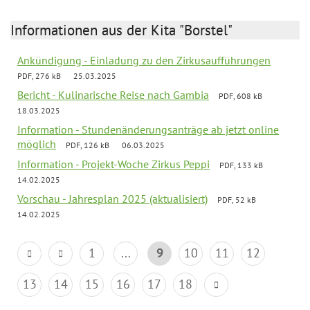
Informationen aus der Kita "Borstel"
Ankündigung - Einladung zu den Zirkusaufführungen
PDF, 276 kB
25.03.2025
Bericht - Kulinarische Reise nach Gambia
PDF, 608 kB
18.03.2025
Information - Stundenänderungsanträge ab jetzt online
möglich
PDF, 126 kB
06.03.2025
Information - Projekt-Woche Zirkus Peppi
PDF, 133 kB
14.02.2025
Vorschau - Jahresplan 2025 (aktualisiert)
PDF, 52 kB
14.02.2025
1
...
9
10
11
12
13
14
15
16
17
18