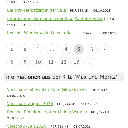
119 kB
03.11.2025
Bericht - Herbstzeit in der Villa
PDF, 858 kB
06.10.2025
Information - Autokino in der Kita (Youtube-Video)
PDF,
119 kB
01.10.2025
Bericht - Wandertag in Petersroda
PDF, 584 kB
07.08.2025
1
...
4
5
6
7
8
9
10
11
12
13
Informationen aus der Kita "Max und Moritz"
Vorschau - Jahresplan 2026 (aktualisiert)
PDF, 215 kB
04.08.2026
Vorschau - August 2026
PDF, 244 kB
28.07.2026
Bericht - Ein Monat voller kleiner Wunder
PDF, 697 kB
21.07.2026
Vorschau - Juli 2026
PDF, 286 kB
03.07.2026