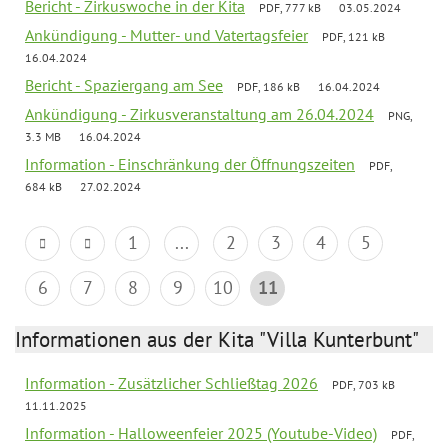
Bericht - Zirkuswoche in der Kita
PDF, 777 kB
03.05.2024
Ankündigung - Mutter- und Vatertagsfeier
PDF, 121 kB
16.04.2024
Bericht - Spaziergang am See
PDF, 186 kB
16.04.2024
Ankündigung - Zirkusveranstaltung am 26.04.2024
PNG,
3.3 MB
16.04.2024
Information - Einschränkung der Öffnungszeiten
PDF,
684 kB
27.02.2024
1
...
2
3
4
5
6
7
8
9
10
11
Informationen aus der Kita "Villa Kunterbunt"
Information - Zusätzlicher Schließtag 2026
PDF, 703 kB
11.11.2025
Information - Halloweenfeier 2025 (Youtube-Video)
PDF,