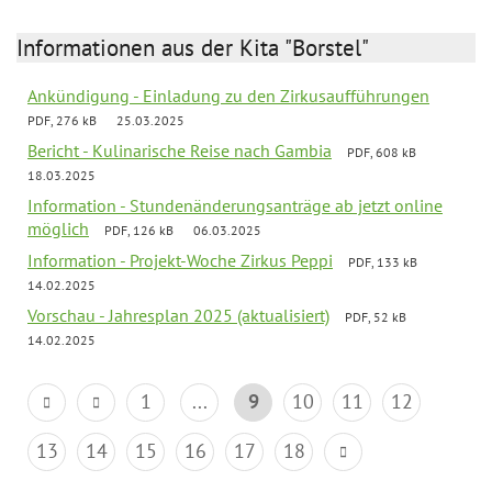
Informationen aus der Kita "Borstel"
Ankündigung - Einladung zu den Zirkusaufführungen
PDF, 276 kB
25.03.2025
Bericht - Kulinarische Reise nach Gambia
PDF, 608 kB
18.03.2025
Information - Stundenänderungsanträge ab jetzt online
möglich
PDF, 126 kB
06.03.2025
Information - Projekt-Woche Zirkus Peppi
PDF, 133 kB
14.02.2025
Vorschau - Jahresplan 2025 (aktualisiert)
PDF, 52 kB
14.02.2025
1
...
9
10
11
12
13
14
15
16
17
18