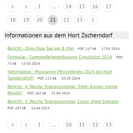
1
...
14
15
16
17
18
19
20
21
22
23
Informationen aus dem Hort Zscherndorf
Bericht - Oma-Opa-Tag am 8. Mai
PDF, 217 kB
17.05.2024
Formular - Sommerferienerfragung Einschüler 2024
PDF,
73 kB
15.05.2024
Information - Programm Pfingstferien 2024 (im Hort
Sandersdorf)
PDF, 123 kB
03.05.2024
Bericht - 4. Woche Toleranzprojekt, "Mein Körper, meine
Regeln"
PDF, 182 kB
25.04.2024
Bericht - 3. Woche Toleranzprojekt, Essen ohne Grenzen
PDF, 207 kB
16.04.2024
1
...
10
11
12
13