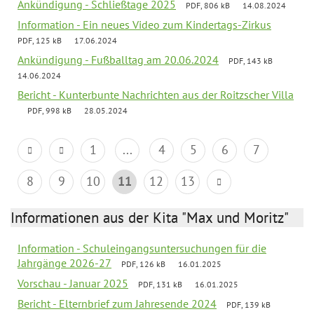
Ankündigung - Schließtage 2025
PDF, 806 kB
14.08.2024
Information - Ein neues Video zum Kindertags-Zirkus
PDF, 125 kB
17.06.2024
Ankündigung - Fußballtag am 20.06.2024
PDF, 143 kB
14.06.2024
Bericht - Kunterbunte Nachrichten aus der Roitzscher Villa
PDF, 998 kB
28.05.2024
1
...
4
5
6
7
8
9
10
11
12
13
Informationen aus der Kita "Max und Moritz"
Information - Schuleingangsuntersuchungen für die
Jahrgänge 2026-27
PDF, 126 kB
16.01.2025
Vorschau - Januar 2025
PDF, 131 kB
16.01.2025
Bericht - Elternbrief zum Jahresende 2024
PDF, 139 kB