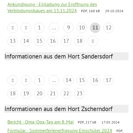
Ankündigung - Einladung zur Eröffnung des
Verbindungsbaues am 15.11.2024
PDF, 168 kB
29.10.2024
1
...
9
10
11
12
13
14
15
16
17
18
Informationen aus dem Hort Sandersdorf
1
...
14
15
16
17
18
19
20
21
22
23
Informationen aus dem Hort Zscherndorf
Bericht - Oma-Opa-Tag am 8. Mai
PDF, 217 kB
17.05.2024
Formular - Sommerferienerfragung Einschüler 2024
PDF,