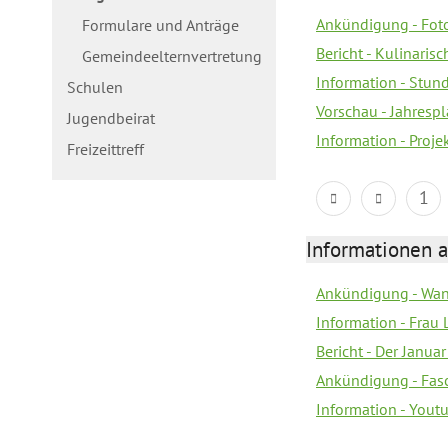
Ankündigung - Fot
Formulare und Anträge
Bericht - Kulinaris
Gemeindeelternvertretung
Information - Stun
Schulen
Vorschau - Jahrespl
Jugendbeirat
Information - Proj
Freizeittreff
1
Informationen a
Ankündigung - Wan
Information - Frau 
Bericht - Der Janua
Ankündigung - Fas
Information - You