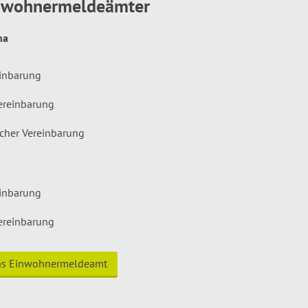
inwohnermeldeämter
hna
einbarung
ereinbarung
icher Vereinbarung
einbarung
ereinbarung
das Einwohnermeldeamt