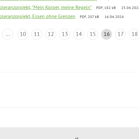
Toleranzprojekt, "Mein Körper, meine Regeln"
PDF, 182 kB
25.04.202
Toleranzprojekt, Essen ohne Grenzen
PDF, 207 kB
16.04.2024
...
10
11
12
13
14
15
16
17
18