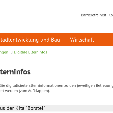
Barrierefreiheit
Ko
Stadtentwicklung und Bau
Wirtschaft
ungen
Digitale Elterninfos
lterninfos
ie digitalisierte Elterninformationen zu den jeweiligen Betreuun
iert werden (zum Aufklappen).
us der Kita "Borstel"