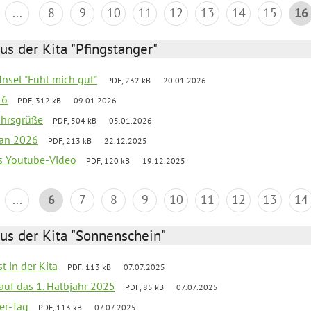
...
8
9
10
11
12
13
14
15
16
us der Kita "Pfingstanger"
-Insel "Fühl mich gut"
PDF, 232 kB
20.01.2026
26
PDF, 312 kB
09.01.2026
ahrsgrüße
PDF, 504 kB
05.01.2026
lan 2026
PDF, 213 kB
22.12.2025
s Youtube-Video
PDF, 120 kB
19.12.2025
...
6
7
8
9
10
11
12
13
14
us der Kita "Sonnenschein"
t in der Kita
PDF, 113 kB
07.07.2025
 auf das 1. Halbjahr 2025
PDF, 85 kB
07.07.2025
ter-Tag
PDF, 113 kB
07.07.2025