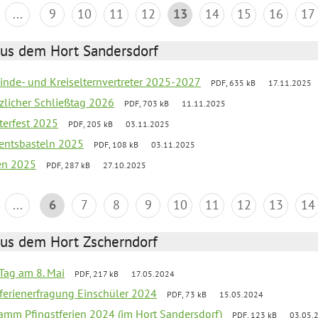
...
9
10
11
12
13
14
15
16
17
aus dem Hort Sandersdorf
inde- und Kreiselternvertreter 2025-2027
PDF, 635 kB
17.11.2025
tzlicher Schließtag 2026
PDF, 703 kB
11.11.2025
terfest 2025
PDF, 205 kB
03.11.2025
entsbasteln 2025
PDF, 108 kB
03.11.2025
ien 2025
PDF, 287 kB
27.10.2025
...
6
7
8
9
10
11
12
13
14
aus dem Hort Zscherndorf
Tag am 8. Mai
PDF, 217 kB
17.05.2024
ferienerfragung Einschüler 2024
PDF, 73 kB
15.05.2024
ramm Pfingstferien 2024 (im Hort Sandersdorf)
PDF, 123 kB
03.05.