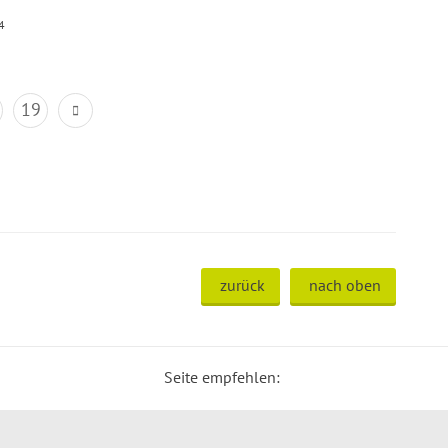
4
19
zurück
nach oben
Seite empfehlen: