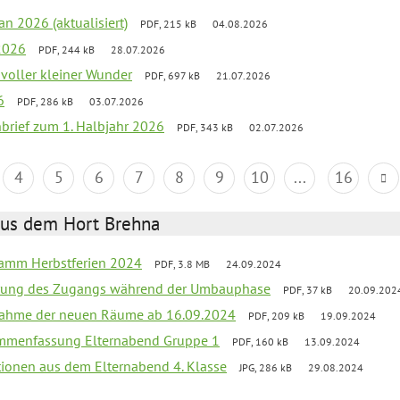
an 2026 (aktualisiert)
PDF, 215 kB
04.08.2026
2026
PDF, 244 kB
28.07.2026
 voller kleiner Wunder
PDF, 697 kB
21.07.2026
6
PDF, 286 kB
03.07.2026
nbrief zum 1. Halbjahr 2026
PDF, 343 kB
02.07.2026
4
5
6
7
8
9
10
...
16
aus dem Hort Brehna
ramm Herbstferien 2024
PDF, 3.8 MB
24.09.2024
erung des Zugangs während der Umbauphase
PDF, 37 kB
20.09.202
bnahme der neuen Räume ab 16.09.2024
PDF, 209 kB
19.09.2024
ammenfassung Elternabend Gruppe 1
PDF, 160 kB
13.09.2024
tionen aus dem Elternabend 4. Klasse
JPG, 286 kB
29.08.2024