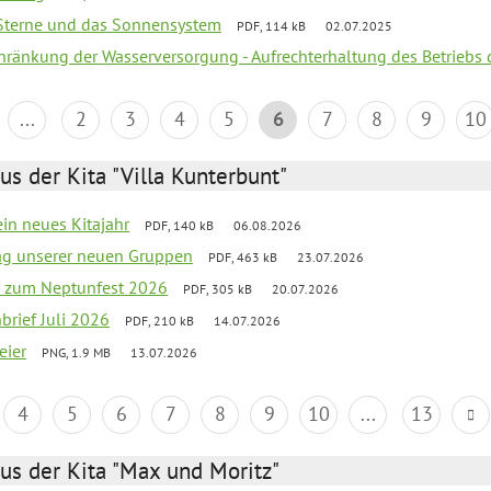
, Sterne und das Sonnensystem
PDF, 114 kB
02.07.2025
chränkung der Wasserversorgung - Aufrechterhaltung des Betriebs 
...
2
3
4
5
6
7
8
9
10
us der Kita "Villa Kunterbunt"
ein neues Kitajahr
PDF, 140 kB
06.08.2026
tag unserer neuen Gruppen
PDF, 463 kB
23.07.2026
o zum Neptunfest 2026
PDF, 305 kB
20.07.2026
nbrief Juli 2026
PDF, 210 kB
14.07.2026
eier
PNG, 1.9 MB
13.07.2026
4
5
6
7
8
9
10
...
13
us der Kita "Max und Moritz"