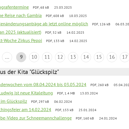
ografentermine
PDF, 68 kB
25.03.2025
che Reise nach Gambia
PDF, 608 kB
18.03.2025
denänderungsanträge ab jetzt online möglich
PDF, 126 kB
06.03.2
an 2025 (aktualisiert)
PDF, 52 kB
14.02.2025
ekt-Woche Zirkus Peppi
PDF, 133 kB
14.02.2025
...
9
10
11
12
13
14
15
16
17
us der Kita "Glückspilz"
derwochen vom 08.04.2024 bis 03.05.2024
PDF, 260 kB
05.04.20
Ludwig ist neue Kitaleitung
PDF, 1.4 MB
13.03.2024
r im Glückspilz
PDF, 297 kB
06.02.2024
chingsfeier am 14.02.2024
PDF, 153 kB
25.01.2024
tube-Video zur Schneemannchallenge
PDF, 160 kB
24.01.2024