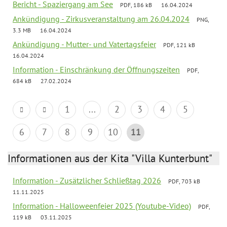
Bericht - Spaziergang am See
PDF, 186 kB
16.04.2024
Ankündigung - Zirkusveranstaltung am 26.04.2024
PNG,
3.3 MB
16.04.2024
Ankündigung - Mutter- und Vatertagsfeier
PDF, 121 kB
16.04.2024
Information - Einschränkung der Öffnungszeiten
PDF,
684 kB
27.02.2024
1
...
2
3
4
5
6
7
8
9
10
11
Informationen aus der Kita "Villa Kunterbunt"
Information - Zusätzlicher Schließtag 2026
PDF, 703 kB
11.11.2025
Information - Halloweenfeier 2025 (Youtube-Video)
PDF,
119 kB
03.11.2025