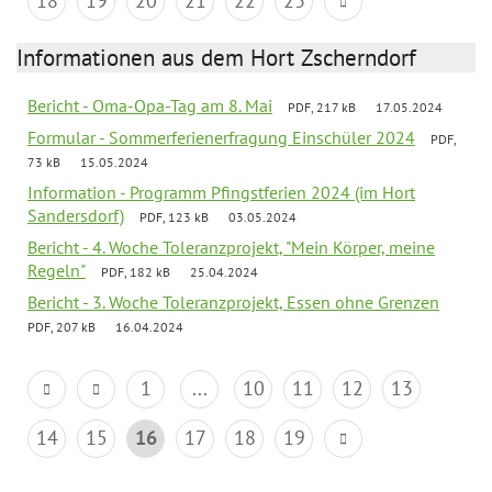
18
19
20
21
22
23
Informationen aus dem Hort Zscherndorf
Bericht - Oma-Opa-Tag am 8. Mai
PDF, 217 kB
17.05.2024
Formular - Sommerferienerfragung Einschüler 2024
PDF,
73 kB
15.05.2024
Information - Programm Pfingstferien 2024 (im Hort
Sandersdorf)
PDF, 123 kB
03.05.2024
Bericht - 4. Woche Toleranzprojekt, "Mein Körper, meine
Regeln"
PDF, 182 kB
25.04.2024
Bericht - 3. Woche Toleranzprojekt, Essen ohne Grenzen
PDF, 207 kB
16.04.2024
1
...
10
11
12
13
14
15
16
17
18
19