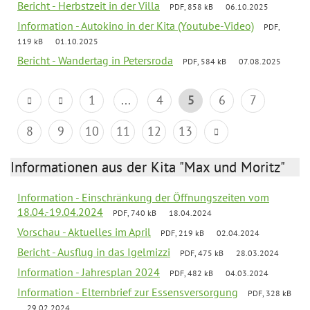
Bericht - Herbstzeit in der Villa
PDF, 858 kB
06.10.2025
Information - Autokino in der Kita (Youtube-Video)
PDF,
119 kB
01.10.2025
Bericht - Wandertag in Petersroda
PDF, 584 kB
07.08.2025
1
...
4
5
6
7
8
9
10
11
12
13
Informationen aus der Kita "Max und Moritz"
Information - Einschränkung der Öffnungszeiten vom
18.04.-19.04.2024
PDF, 740 kB
18.04.2024
Vorschau - Aktuelles im April
PDF, 219 kB
02.04.2024
Bericht - Ausflug in das Igelmizzi
PDF, 475 kB
28.03.2024
Information - Jahresplan 2024
PDF, 482 kB
04.03.2024
Information - Elternbrief zur Essensversorgung
PDF, 328 kB
29.02.2024