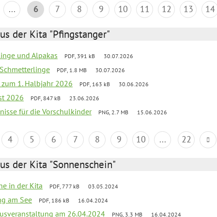
...
6
7
8
9
10
11
12
13
14
us der Kita "Pfingstanger"
rlinge und Alpakas
PDF, 391 kB
30.07.2026
 Schmetterlinge
PDF, 1.8 MB
30.07.2026
ef zum 1. Halbjahr 2026
PDF, 163 kB
30.06.2026
st 2026
PDF, 847 kB
23.06.2026
bnisse für die Vorschulkinder
PNG, 2.7 MB
15.06.2026
4
5
6
7
8
9
10
...
22
us der Kita "Sonnenschein"
he in der Kita
PDF, 777 kB
03.05.2024
ang am See
PDF, 186 kB
16.04.2024
kusveranstaltung am 26.04.2024
PNG, 3.3 MB
16.04.2024