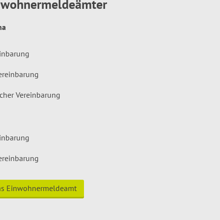
inwohnermeldeämter
hna
einbarung
ereinbarung
icher Vereinbarung
einbarung
ereinbarung
das Einwohnermeldeamt