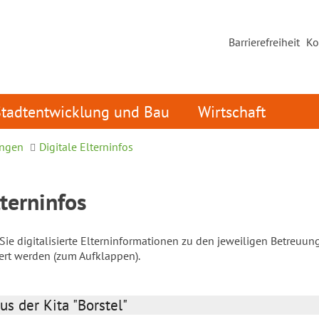
Barrierefreiheit
Ko
Stadtentwicklung und Bau
Wirtschaft
ungen
Digitale Elterninfos
lterninfos
ie digitalisierte Elterninformationen zu den jeweiligen Betreuun
iert werden (zum Aufklappen).
us der Kita "Borstel"