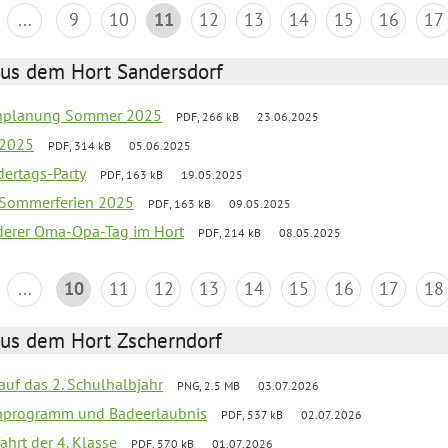
...
9
10
11
12
13
14
15
16
17
aus dem Hort Sandersdorf
ienplanung Sommer 2025
PDF, 266 kB
23.06.2025
 2025
PDF, 314 kB
05.06.2025
ertags-Party
PDF, 163 kB
19.05.2025
e Sommerferien 2025
PDF, 163 kB
09.05.2025
nderer Oma-Opa-Tag im Hort
PDF, 214 kB
08.05.2025
...
10
11
12
13
14
15
16
17
18
aus dem Hort Zscherndorf
 auf das 2. Schulhalbjahr
PNG, 2.5 MB
03.07.2026
ienprogramm und Badeerlaubnis
PDF, 537 kB
02.07.2026
ahrt der 4. Klasse
PDF, 570 kB
01.07.2026