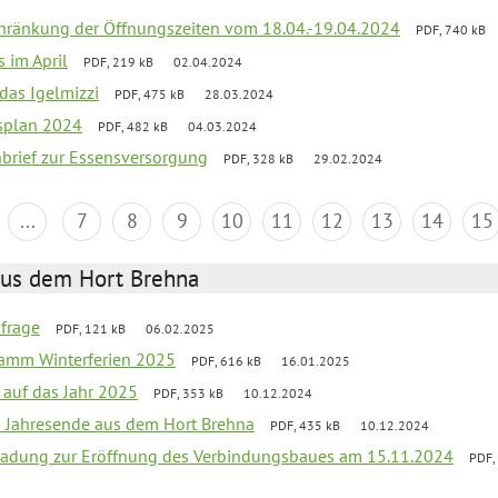
chränkung der Öffnungszeiten vom 18.04.-19.04.2024
PDF, 740 kB
s im April
PDF, 219 kB
02.04.2024
 das Igelmizzi
PDF, 475 kB
28.03.2024
esplan 2024
PDF, 482 kB
04.03.2024
nbrief zur Essensversorgung
PDF, 328 kB
29.02.2024
...
7
8
9
10
11
12
13
14
15
aus dem Hort Brehna
bfrage
PDF, 121 kB
06.02.2025
ramm Winterferien 2025
PDF, 616 kB
16.01.2025
 auf das Jahr 2025
PDF, 353 kB
10.12.2024
m Jahresende aus dem Hort Brehna
PDF, 435 kB
10.12.2024
ladung zur Eröffnung des Verbindungsbaues am 15.11.2024
PDF,