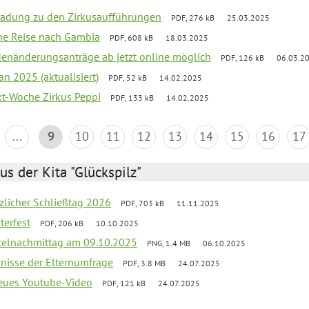
ladung zu den Zirkusaufführungen
PDF, 276 kB
25.03.2025
che Reise nach Gambia
PDF, 608 kB
18.03.2025
denänderungsanträge ab jetzt online möglich
PDF, 126 kB
06.03.2
an 2025 (aktualisiert)
PDF, 52 kB
14.02.2025
ekt-Woche Zirkus Peppi
PDF, 133 kB
14.02.2025
...
9
10
11
12
13
14
15
16
17
us der Kita "Glückspilz"
tzlicher Schließtag 2026
PDF, 703 kB
11.11.2025
terfest
PDF, 206 kB
10.10.2025
telnachmittag am 09.10.2025
PNG, 1.4 MB
06.10.2025
bnisse der Elternumfrage
PDF, 3.8 MB
24.07.2025
neues Youtube-Video
PDF, 121 kB
24.07.2025