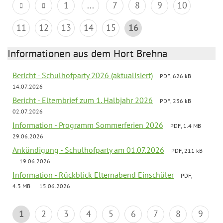
1
...
7
8
9
10
11
12
13
14
15
16
Informationen aus dem Hort Brehna
Bericht - Schulhofparty 2026 (aktualisiert)
PDF, 626 kB
14.07.2026
Bericht - Elternbrief zum 1. Halbjahr 2026
PDF, 236 kB
02.07.2026
Information - Programm Sommerferien 2026
PDF, 1.4 MB
29.06.2026
Ankündigung - Schulhofparty am 01.07.2026
PDF, 211 kB
19.06.2026
Information - Rückblick Elternabend Einschüler
PDF,
4.3 MB
15.06.2026
1
2
3
4
5
6
7
8
9