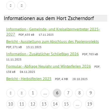
Informationen aus dem Hort Zscherndorf
Information - Gemeinde- und Kreiselternvertreter 2025-
2027
PDF, 635 kB
17.11.2025
Bericht - Ausstellung zum Abschluss des Papierprojekts
PDF, 271 kB
13.11.2025
Information - Zusätzlicher Schließtag 2026
PDF, 703 kB
11.11.2025
Formular - Abfrage Neujahr und Winterferien 2026
PDF,
138 kB
04.11.2025
Bericht - Herbstferien 2025
PDF, 4 MB
28.10.2025
1
...
6
7
8
9
10
11
12
13
14
15
...
19