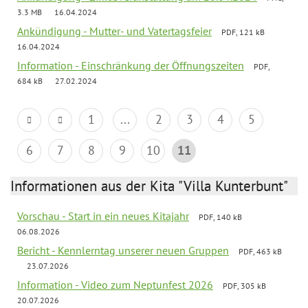
3.3 MB
16.04.2024
Ankündigung - Mutter- und Vatertagsfeier
PDF, 121 kB
16.04.2024
Information - Einschränkung der Öffnungszeiten
PDF,
684 kB
27.02.2024
1
...
2
3
4
5
6
7
8
9
10
11
Informationen aus der Kita "Villa Kunterbunt"
Vorschau - Start in ein neues Kitajahr
PDF, 140 kB
06.08.2026
Bericht - Kennlerntag unserer neuen Gruppen
PDF, 463 kB
23.07.2026
Information - Video zum Neptunfest 2026
PDF, 305 kB
20.07.2026