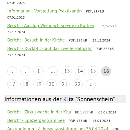
07.01.2025
Information - Vorstellung Praktikantin
PDF, 217 kB
07.01.2025
Bericht - Ausflug Weihnachtsrevue in Köthen
PDF, 323 kB
23.12.2024
Bericht - Besuch in der Kirche
PDF, 283 kB
23.12.2024
Bericht - Rückblick auf das zweite Halbjahr
PDF, 277 kB
23.12.2024
1
...
13
14
15
16
17
18
19
20
21
22
Informationen aus der Kita "Sonnenschein"
Bericht - Zirkuswoche in der Kita
PDF, 777 kB
03.05.2024
Bericht - Spaziergang am See
PDF, 186 kB
16.04.2024
Ankündigung - Zirkusveranstaltung am 26.04.2024
PNG,