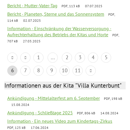
Bericht - Mutter-Vater-Tag
PDF, 113 kB
07.07.2025
Bericht - Planeten, Sterne und das Sonnensystem
PDF,
114 kB
02.07.2025
Information - Einschränkung der Wasserversorgung -
Aufrechterhaltung des Betriebs der Kitas und Horte
PDF,
707 kB
27.03.2025
1
...
2
3
4
5
6
7
8
9
10
11
Informationen aus der Kita "Villa Kunterbunt"
Ankündigung - Mittelalterfest am 6. September
PDF, 198 kB
15.08.2024
Ankündigung - Schließtage 2025
PDF, 806 kB
14.08.2024
Information - Ein neues Video zum Kindertags-Zirkus
PDF, 125 kB
17.06.2024