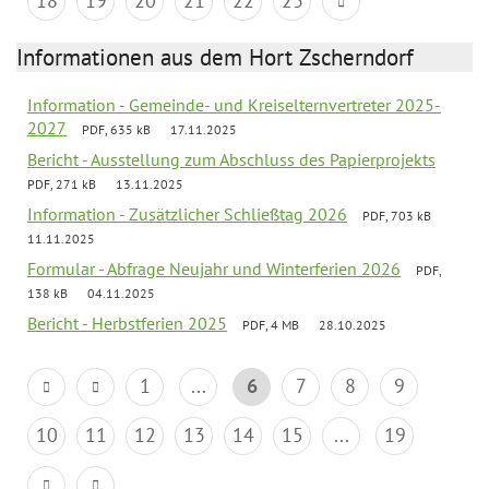
18
19
20
21
22
23
Informationen aus dem Hort Zscherndorf
Information - Gemeinde- und Kreiselternvertreter 2025-
2027
PDF, 635 kB
17.11.2025
Bericht - Ausstellung zum Abschluss des Papierprojekts
PDF, 271 kB
13.11.2025
Information - Zusätzlicher Schließtag 2026
PDF, 703 kB
11.11.2025
Formular - Abfrage Neujahr und Winterferien 2026
PDF,
138 kB
04.11.2025
Bericht - Herbstferien 2025
PDF, 4 MB
28.10.2025
1
...
6
7
8
9
10
11
12
13
14
15
...
19