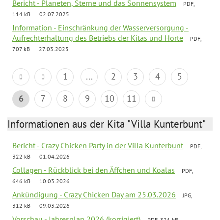
Bericht - Planeten, Sterne und das Sonnensystem
PDF,
114 kB
02.07.2025
Information - Einschränkung der Wasserversorgung -
Aufrechterhaltung des Betriebs der Kitas und Horte
PDF,
707 kB
27.03.2025
1
...
2
3
4
5
6
7
8
9
10
11
Informationen aus der Kita "Villa Kunterbunt"
Bericht - Crazy Chicken Party in der Villa Kunterbunt
PDF,
322 kB
01.04.2026
Collagen - Rückblick bei den Äffchen und Koalas
PDF,
646 kB
10.03.2026
Ankündigung - Crazy Chicken Day am 25.03.2026
JPG,
312 kB
09.03.2026
Vorschau - Jahresplan 2026 (korrigiert)
PDF, 321 kB