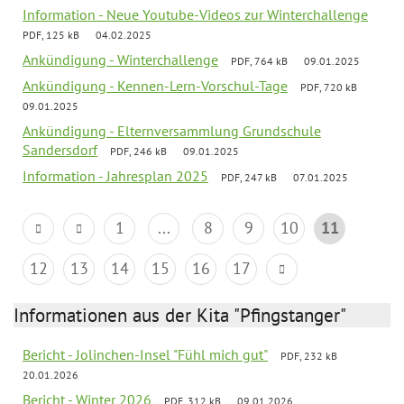
Information - Neue Youtube-Videos zur Winterchallenge
PDF, 125 kB
04.02.2025
Ankündigung - Winterchallenge
PDF, 764 kB
09.01.2025
Ankündigung - Kennen-Lern-Vorschul-Tage
PDF, 720 kB
09.01.2025
Ankündigung - Elternversammlung Grundschule
Sandersdorf
PDF, 246 kB
09.01.2025
Information - Jahresplan 2025
PDF, 247 kB
07.01.2025
1
...
8
9
10
11
12
13
14
15
16
17
Informationen aus der Kita "Pfingstanger"
Bericht - Jolinchen-Insel "Fühl mich gut"
PDF, 232 kB
20.01.2026
Bericht - Winter 2026
PDF, 312 kB
09.01.2026