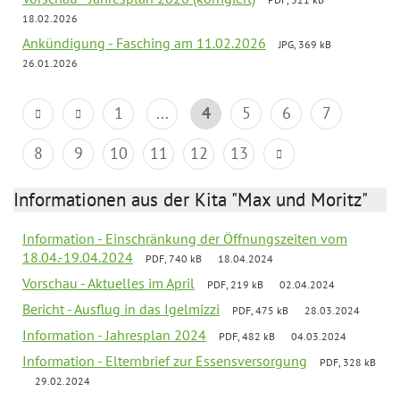
18.02.2026
Ankündigung - Fasching am 11.02.2026
JPG, 369 kB
26.01.2026
1
...
4
5
6
7
8
9
10
11
12
13
Informationen aus der Kita "Max und Moritz"
Information - Einschränkung der Öffnungszeiten vom
18.04.-19.04.2024
PDF, 740 kB
18.04.2024
Vorschau - Aktuelles im April
PDF, 219 kB
02.04.2024
Bericht - Ausflug in das Igelmizzi
PDF, 475 kB
28.03.2024
Information - Jahresplan 2024
PDF, 482 kB
04.03.2024
Information - Elternbrief zur Essensversorgung
PDF, 328 kB
29.02.2024