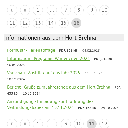
1
...
7
8
9
10
11
12
13
14
15
16
Informationen aus dem Hort Brehna
Formular - Ferienabfrage
PDF, 121 kB
06.02.2025
Information - Programm Winterferien 2025
PDF, 616 kB
16.01.2025
Vorschau - Ausblick auf das Jahr 2025
PDF, 353 kB
10.12.2024
Bericht - Grüße zum Jahresende aus dem Hort Brehna
PDF,
435 kB
10.12.2024
Ankündigung - Einladung zur Eröffnung des
Verbindungsbaues am 15.11.2024
PDF, 168 kB
29.10.2024
1
...
9
10
11
12