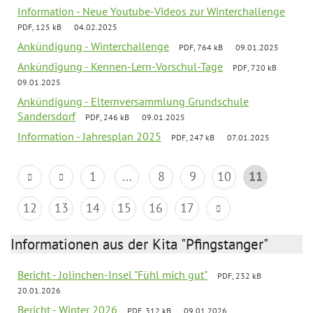
Information - Neue Youtube-Videos zur Winterchallenge
PDF, 125 kB
04.02.2025
Ankündigung - Winterchallenge
PDF, 764 kB
09.01.2025
Ankündigung - Kennen-Lern-Vorschul-Tage
PDF, 720 kB
09.01.2025
Ankündigung - Elternversammlung Grundschule
Sandersdorf
PDF, 246 kB
09.01.2025
Information - Jahresplan 2025
PDF, 247 kB
07.01.2025
1
...
8
9
10
11
12
13
14
15
16
17
Informationen aus der Kita "Pfingstanger"
Bericht - Jolinchen-Insel "Fühl mich gut"
PDF, 232 kB
20.01.2026
Bericht - Winter 2026
PDF, 312 kB
09.01.2026