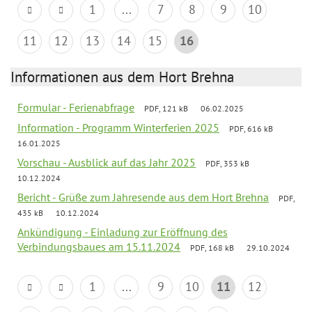
1
...
7
8
9
10
11
12
13
14
15
16
Informationen aus dem Hort Brehna
Formular - Ferienabfrage
PDF, 121 kB
06.02.2025
Information - Programm Winterferien 2025
PDF, 616 kB
16.01.2025
Vorschau - Ausblick auf das Jahr 2025
PDF, 353 kB
10.12.2024
Bericht - Grüße zum Jahresende aus dem Hort Brehna
PDF,
435 kB
10.12.2024
Ankündigung - Einladung zur Eröffnung des
Verbindungsbaues am 15.11.2024
PDF, 168 kB
29.10.2024
1
...
9
10
11
12