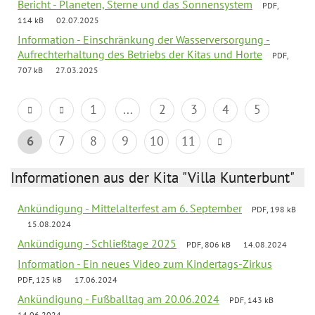
Bericht - Planeten, Sterne und das Sonnensystem
PDF,
114 kB
02.07.2025
Information - Einschränkung der Wasserversorgung -
Aufrechterhaltung des Betriebs der Kitas und Horte
PDF,
707 kB
27.03.2025
1
...
2
3
4
5
6
7
8
9
10
11
Informationen aus der Kita "Villa Kunterbunt"
Ankündigung - Mittelalterfest am 6. September
PDF, 198 kB
15.08.2024
Ankündigung - Schließtage 2025
PDF, 806 kB
14.08.2024
Information - Ein neues Video zum Kindertags-Zirkus
PDF, 125 kB
17.06.2024
Ankündigung - Fußballtag am 20.06.2024
PDF, 143 kB
14.06.2024