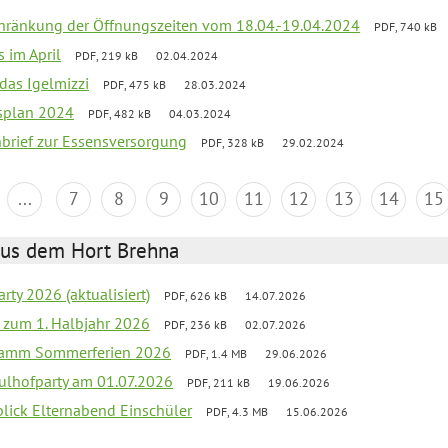
chränkung der Öffnungszeiten vom 18.04.-19.04.2024
PDF, 740 kB
s im April
PDF, 219 kB
02.04.2024
 das Igelmizzi
PDF, 475 kB
28.03.2024
esplan 2024
PDF, 482 kB
04.03.2024
nbrief zur Essensversorgung
PDF, 328 kB
29.02.2024
...
7
8
9
10
11
12
13
14
15
aus dem Hort Brehna
rty 2026 (aktualisiert)
PDF, 626 kB
14.07.2026
ef zum 1. Halbjahr 2026
PDF, 236 kB
02.07.2026
gramm Sommerferien 2026
PDF, 1.4 MB
29.06.2026
ulhofparty am 01.07.2026
PDF, 211 kB
19.06.2026
blick Elternabend Einschüler
PDF, 4.3 MB
15.06.2026