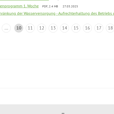
rienprogramm 1. Woche
PDF, 2.4 MB
27.03.2025
chränkung der Wasserversorgung - Aufrechterhaltung des Betriebs 
...
10
11
12
13
14
15
16
17
18