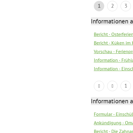
1
2
3
Informationen 
Bericht - Osterferi
Bericht - Küken im 
Vorschau - Ferien
Information - Früh
Information - Eins
1
Informationen 
Formular - Einsch
Ankündigung - Om
Bericht - Die Zahna