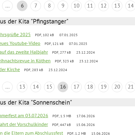
...
6
7
8
9
10
11
12
13
14
us der Kita "Pfingstanger"
ahrsgrüße 2025
PDF, 102 kB
07.01.2025
neues Youtube-Video
PDF, 121 kB
07.01.2025
 auf das zweite Halbjahr
PDF, 277 kB
23.12.2024
Weihnachtsrevue in Köthen
PDF, 323 kB
23.12.2024
der Kirche
PDF, 283 kB
23.12.2024
...
13
14
15
16
17
18
19
20
21
us der Kita "Sonnenschein"
merfest am 03.07.2026
PDF, 1.5 MB
17.06.2026
fahrt der Vorschulkinder
PDF, 447 kB
15.06.2026
an die Eltern zum Abschlussfest
PDF, 1.2 MB
15.06.2026