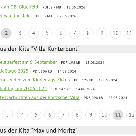
nk an OBI Bitterfeld
PDF, 2.7 MB
12.06.2026
d Vatertagsfeier
PDF, 3 MB
02.06.2026
2
3
4
5
6
7
8
9
10
11
us der Kita "Villa Kunterbunt"
elalterfest am 6. September
PDF, 198 kB
15.08.2024
ließtage 2025
PDF, 806 kB
14.08.2024
neues Video zum Kindertags-Zirkus
PDF, 125 kB
17.06.2024
balltag am 20.06.2024
PDF, 143 kB
14.06.2024
te Nachrichten aus der Roitzscher Villa
PDF, 998 kB
28.05.2024
...
4
5
6
7
8
9
10
11
12
us der Kita "Max und Moritz"