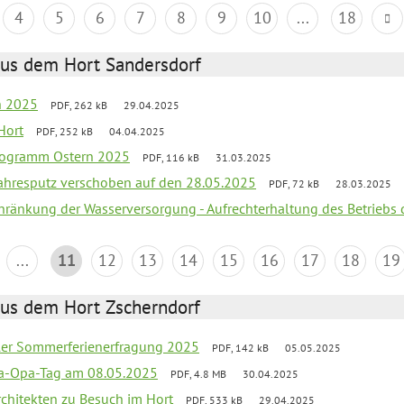
4
5
6
7
8
9
10
...
18
aus dem Hort Sandersdorf
en 2025
PDF, 262 kB
29.04.2025
Hort
PDF, 252 kB
04.04.2025
programm Ostern 2025
PDF, 116 kB
31.03.2025
jahresputz verschoben auf den 28.05.2025
PDF, 72 kB
28.03.2025
chränkung der Wasserversorgung - Aufrechterhaltung des Betriebs 
...
11
12
13
14
15
16
17
18
19
aus dem Hort Zscherndorf
üler Sommerferienerfragung 2025
PDF, 142 kB
05.05.2025
a-Opa-Tag am 08.05.2025
PDF, 4.8 MB
30.04.2025
rchitekten zu Besuch im Hort
PDF, 533 kB
29.04.2025