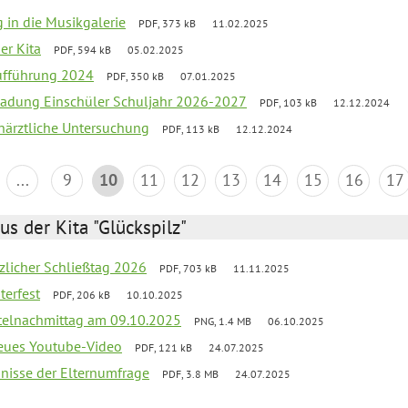
g in die Musikgalerie
PDF, 373 kB
11.02.2025
der Kita
PDF, 594 kB
05.02.2025
aufführung 2024
PDF, 350 kB
07.01.2025
ladung Einschüler Schuljahr 2026-2027
PDF, 103 kB
12.12.2024
närztliche Untersuchung
PDF, 113 kB
12.12.2024
...
9
10
11
12
13
14
15
16
17
us der Kita "Glückspilz"
tzlicher Schließtag 2026
PDF, 703 kB
11.11.2025
terfest
PDF, 206 kB
10.10.2025
telnachmittag am 09.10.2025
PNG, 1.4 MB
06.10.2025
neues Youtube-Video
PDF, 121 kB
24.07.2025
bnisse der Elternumfrage
PDF, 3.8 MB
24.07.2025