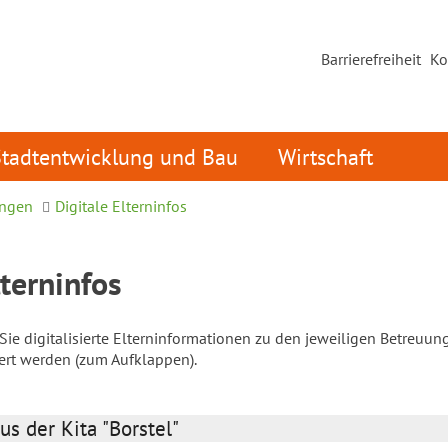
Barrierefreiheit
Ko
Stadtentwicklung und Bau
Wirtschaft
ungen
Digitale Elterninfos
lterninfos
ie digitalisierte Elterninformationen zu den jeweiligen Betreuun
iert werden (zum Aufklappen).
us der Kita "Borstel"