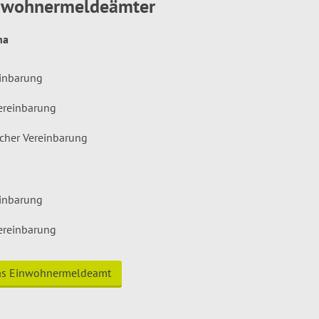
inwohnermeldeämter
hna
einbarung
ereinbarung
icher Vereinbarung
einbarung
ereinbarung
das Einwohnermeldeamt