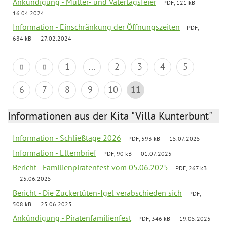
Ankündigung - Mutter- und Vatertagsfeier
PDF, 121 kB
16.04.2024
Information - Einschränkung der Öffnungszeiten
PDF,
684 kB
27.02.2024
1
...
2
3
4
5
6
7
8
9
10
11
Informationen aus der Kita "Villa Kunterbunt"
Information - Schließtage 2026
PDF, 593 kB
15.07.2025
Information - Elternbrief
PDF, 90 kB
01.07.2025
Bericht - Familienpiratenfest vom 05.06.2025
PDF, 267 kB
25.06.2025
Bericht - Die Zuckertüten-Igel verabschieden sich
PDF,
508 kB
25.06.2025
Ankündigung - Piratenfamilienfest
PDF, 346 kB
19.05.2025