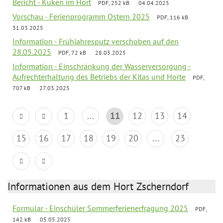
Bericht - Küken im Hort
PDF, 252 kB
04.04.2025
Vorschau - Ferienprogramm Ostern 2025
PDF, 116 kB
31.03.2025
Information - Frühjahresputz verschoben auf den
28.05.2025
PDF, 72 kB
28.03.2025
Information - Einschränkung der Wasserversorgung -
Aufrechterhaltung des Betriebs der Kitas und Horte
PDF,
707 kB
27.03.2025
1
...
11
12
13
14
15
16
17
18
19
20
...
23
Informationen aus dem Hort Zscherndorf
Formular - Einschüler Sommerferienerfragung 2025
PDF,
142 kB
05.05.2025