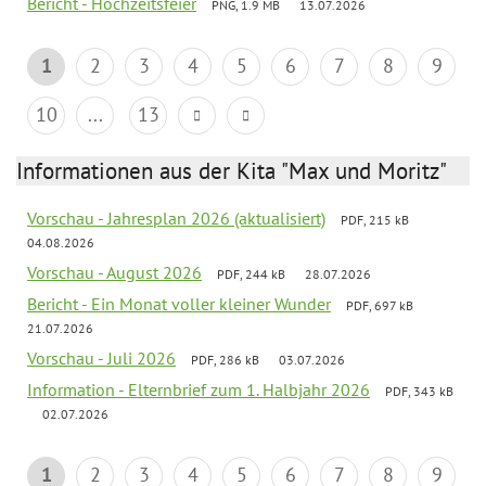
Bericht - Hochzeitsfeier
PNG, 1.9 MB
13.07.2026
1
2
3
4
5
6
7
8
9
10
...
13
Informationen aus der Kita "Max und Moritz"
Vorschau - Jahresplan 2026 (aktualisiert)
PDF, 215 kB
04.08.2026
Vorschau - August 2026
PDF, 244 kB
28.07.2026
Bericht - Ein Monat voller kleiner Wunder
PDF, 697 kB
21.07.2026
Vorschau - Juli 2026
PDF, 286 kB
03.07.2026
Information - Elternbrief zum 1. Halbjahr 2026
PDF, 343 kB
02.07.2026
1
2
3
4
5
6
7
8
9