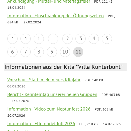
Ankündigung - Mutter- und Vatertagsfeier
PDF, 121 kB
16.04.2024
Information - Einschränkung der Öffnungszeiten
PDF,
684 kB
27.02.2024
1
...
2
3
4
5
6
7
8
9
10
11
Informationen aus der Kita "Villa Kunterbunt"
Vorschau - Start in ein neues Kitajahr
PDF, 140 kB
06.08.2026
Bericht - Kennlerntag unserer neuen Gruppen
PDF, 463 kB
23.07.2026
Information - Video zum Neptunfest 2026
PDF, 305 kB
20.07.2026
Information - Elternbrief Juli 2026
PDF, 210 kB
14.07.2026