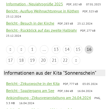
Information - Neujahrsgrüße 2025
PDF, 102 kB
07.01.2025
Bericht - Ausflug Weihnachtsrevue in Köthen
PDF, 323 kB
23.12.2024
Bericht - Besuch in der Kirche
PDF, 283 kB
23.12.2024
Bericht - Rückblick auf das zweite Halbjahr
PDF, 277 kB
23.12.2024
1
...
13
14
15
16
17
18
19
20
21
22
Informationen aus der Kita "Sonnenschein"
Bericht - Zirkuswoche in der Kita
PDF, 777 kB
03.05.2024
Bericht - Spaziergang am See
PDF, 186 kB
16.04.2024
Ankündigung - Zirkusveranstaltung am 26.04.2024
PNG,
3.3 MB
16.04.2024