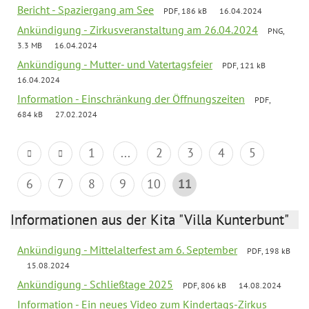
Bericht - Spaziergang am See
PDF, 186 kB
16.04.2024
Ankündigung - Zirkusveranstaltung am 26.04.2024
PNG,
3.3 MB
16.04.2024
Ankündigung - Mutter- und Vatertagsfeier
PDF, 121 kB
16.04.2024
Information - Einschränkung der Öffnungszeiten
PDF,
684 kB
27.02.2024
1
...
2
3
4
5
6
7
8
9
10
11
Informationen aus der Kita "Villa Kunterbunt"
Ankündigung - Mittelalterfest am 6. September
PDF, 198 kB
15.08.2024
Ankündigung - Schließtage 2025
PDF, 806 kB
14.08.2024
Information - Ein neues Video zum Kindertags-Zirkus