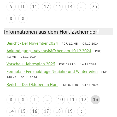
9
10
11
12
13
14
...
23
Informationen aus dem Hort Zscherndorf
Bericht - Der November 2024
PDF, 1.2 MB
05.12.2024
Ankündigung - Adventskäffchen am 10.12.2024
PDF,
4.2 MB
28.11.2024
Vorschau - Jahresplan 2025
PDF, 529 kB
14.11.2024
Formular - Ferienabfrage Neujahr- und Winterferien
PDF,
140 kB
05.11.2024
Bericht - Der Oktober im Hort
PDF, 878 kB
04.11.2024
1
...
10
11
12
13
14
15
16
17
18
19