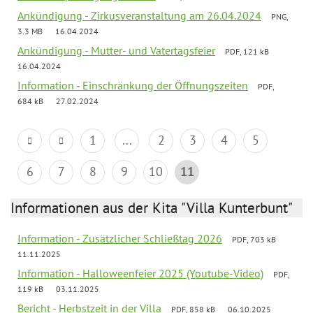
Ankündigung - Zirkusveranstaltung am 26.04.2024
PNG,
3.3 MB
16.04.2024
Ankündigung - Mutter- und Vatertagsfeier
PDF, 121 kB
16.04.2024
Information - Einschränkung der Öffnungszeiten
PDF,
684 kB
27.02.2024
1
...
2
3
4
5
6
7
8
9
10
11
Informationen aus der Kita "Villa Kunterbunt"
Information - Zusätzlicher Schließtag 2026
PDF, 703 kB
11.11.2025
Information - Halloweenfeier 2025 (Youtube-Video)
PDF,
119 kB
03.11.2025
Bericht - Herbstzeit in der Villa
PDF, 858 kB
06.10.2025