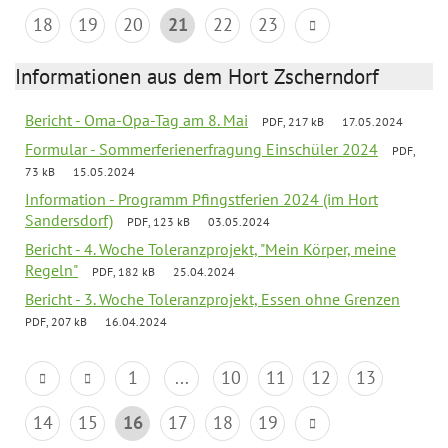
18
19
20
21
22
23
Informationen aus dem Hort Zscherndorf
Bericht - Oma-Opa-Tag am 8. Mai
PDF, 217 kB
17.05.2024
Formular - Sommerferienerfragung Einschüler 2024
PDF,
73 kB
15.05.2024
Information - Programm Pfingstferien 2024 (im Hort
Sandersdorf)
PDF, 123 kB
03.05.2024
Bericht - 4. Woche Toleranzprojekt, "Mein Körper, meine
Regeln"
PDF, 182 kB
25.04.2024
Bericht - 3. Woche Toleranzprojekt, Essen ohne Grenzen
PDF, 207 kB
16.04.2024
1
...
10
11
12
13
14
15
16
17
18
19