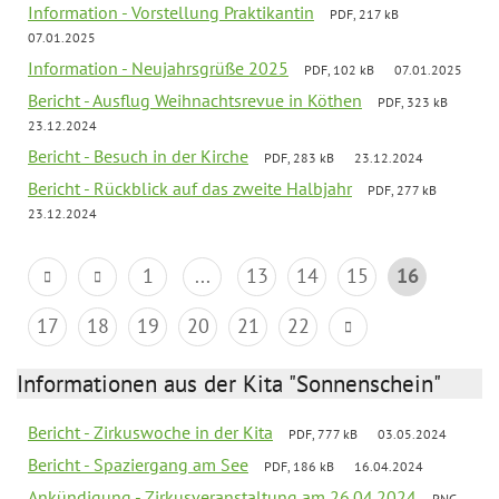
Information - Vorstellung Praktikantin
PDF, 217 kB
07.01.2025
Information - Neujahrsgrüße 2025
PDF, 102 kB
07.01.2025
Bericht - Ausflug Weihnachtsrevue in Köthen
PDF, 323 kB
23.12.2024
Bericht - Besuch in der Kirche
PDF, 283 kB
23.12.2024
Bericht - Rückblick auf das zweite Halbjahr
PDF, 277 kB
23.12.2024
1
...
13
14
15
16
17
18
19
20
21
22
Informationen aus der Kita "Sonnenschein"
Bericht - Zirkuswoche in der Kita
PDF, 777 kB
03.05.2024
Bericht - Spaziergang am See
PDF, 186 kB
16.04.2024
Ankündigung - Zirkusveranstaltung am 26.04.2024
PNG,