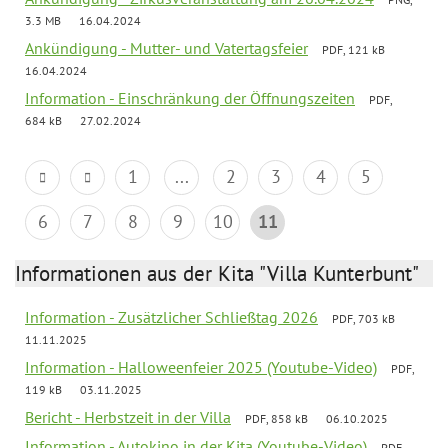
3.3 MB
16.04.2024
Ankündigung - Mutter- und Vatertagsfeier
PDF, 121 kB
16.04.2024
Information - Einschränkung der Öffnungszeiten
PDF,
684 kB
27.02.2024
1
...
2
3
4
5
6
7
8
9
10
11
Informationen aus der Kita "Villa Kunterbunt"
Information - Zusätzlicher Schließtag 2026
PDF, 703 kB
11.11.2025
Information - Halloweenfeier 2025 (Youtube-Video)
PDF,
119 kB
03.11.2025
Bericht - Herbstzeit in der Villa
PDF, 858 kB
06.10.2025
Information - Autokino in der Kita (Youtube-Video)
PDF,