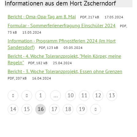
Informationen aus dem Hort Zscherndorf
Bericht - Oma-Opa-Tag am 8. Mai
PDF, 217 kB
17.05.2024
Formular - Sommerferienerfragung Einschüler 2024
PDF,
73 kB
15.05.2024
Information - Programm Pfingstferien 2024 (im Hort
Sandersdorf)
PDF, 123 kB
03.05.2024
Bericht - 4. Woche Toleranzprojekt, "Mein Körper, meine
Regeln"
PDF, 182 kB
25.04.2024
Bericht - 3. Woche Toleranzprojekt, Essen ohne Grenzen
PDF, 207 kB
16.04.2024
1
...
10
11
12
13
14
15
16
17
18
19