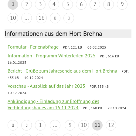
1
2
3
4
5
6
7
8
9
10
...
16
Informationen aus dem Hort Brehna
Formular - Ferienabfrage
PDF, 121 kB
06.02.2025
Information - Programm Winterferien 2025
PDF, 616 kB
16.01.2025
Bericht - Grüße zum Jahresende aus dem Hort Brehna
PDF,
435 kB
10.12.2024
Vorschau - Ausblick auf das Jahr 2025
PDF, 353 kB
10.12.2024
Ankündigung - Einladung zur Eröffnung des
Verbindungsbaues am 15.11.2024
PDF, 168 kB
29.10.2024
1
...
9
10
11
12