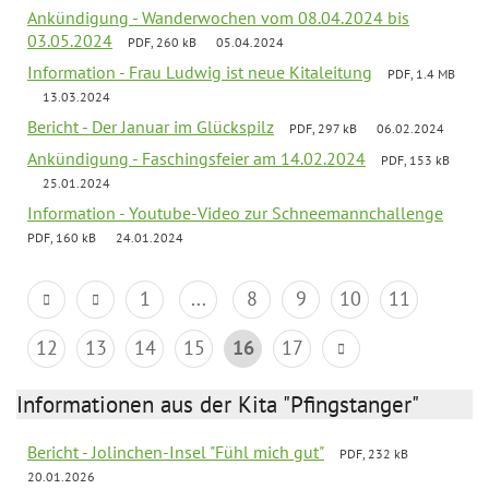
Ankündigung - Wanderwochen vom 08.04.2024 bis
03.05.2024
PDF, 260 kB
05.04.2024
Information - Frau Ludwig ist neue Kitaleitung
PDF, 1.4 MB
13.03.2024
Bericht - Der Januar im Glückspilz
PDF, 297 kB
06.02.2024
Ankündigung - Faschingsfeier am 14.02.2024
PDF, 153 kB
25.01.2024
Information - Youtube-Video zur Schneemannchallenge
PDF, 160 kB
24.01.2024
1
...
8
9
10
11
12
13
14
15
16
17
Informationen aus der Kita "Pfingstanger"
Bericht - Jolinchen-Insel "Fühl mich gut"
PDF, 232 kB
20.01.2026