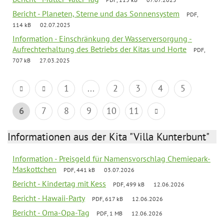
Bericht - Planeten, Sterne und das Sonnensystem
PDF,
114 kB
02.07.2025
Information - Einschränkung der Wasserversorgung -
Aufrechterhaltung des Betriebs der Kitas und Horte
PDF,
707 kB
27.03.2025
1
...
2
3
4
5
6
7
8
9
10
11
Informationen aus der Kita "Villa Kunterbunt"
Information - Preisgeld für Namensvorschlag Chemiepark-
Maskottchen
PDF, 441 kB
03.07.2026
Bericht - Kindertag mit Kess
PDF, 499 kB
12.06.2026
Bericht - Hawaii-Party
PDF, 617 kB
12.06.2026
Bericht - Oma-Opa-Tag
PDF, 1 MB
12.06.2026