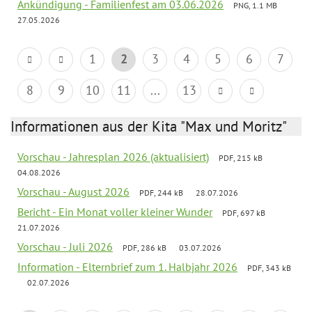
Ankündigung - Familienfest am 03.06.2026
PNG, 1.1 MB
27.05.2026
1
2
3
4
5
6
7
8
9
10
11
...
13
Informationen aus der Kita "Max und Moritz"
Vorschau - Jahresplan 2026 (aktualisiert)
PDF, 215 kB
04.08.2026
Vorschau - August 2026
PDF, 244 kB
28.07.2026
Bericht - Ein Monat voller kleiner Wunder
PDF, 697 kB
21.07.2026
Vorschau - Juli 2026
PDF, 286 kB
03.07.2026
Information - Elternbrief zum 1. Halbjahr 2026
PDF, 343 kB
02.07.2026