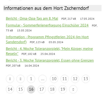
Informationen aus dem Hort Zscherndorf
Bericht - Oma-Opa-Tag am 8. Mai
PDF, 217 kB
17.05.2024
Formular - Sommerferienerfragung Einschüler 2024
PDF,
73 kB
15.05.2024
Information - Programm Pfingstferien 2024 (im Hort
Sandersdorf)
PDF, 123 kB
03.05.2024
Bericht - 4. Woche Toleranzprojekt, "Mein Körper, meine
Regeln"
PDF, 182 kB
25.04.2024
Bericht - 3. Woche Toleranzprojekt, Essen ohne Grenzen
PDF, 207 kB
16.04.2024
1
...
10
11
12
13
14
15
16
17
18
19