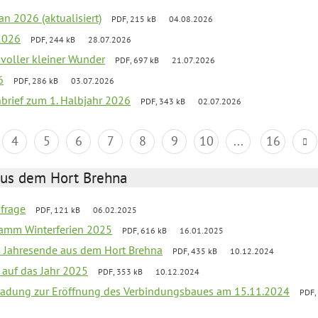
an 2026 (aktualisiert)
PDF, 215 kB
04.08.2026
2026
PDF, 244 kB
28.07.2026
 voller kleiner Wunder
PDF, 697 kB
21.07.2026
6
PDF, 286 kB
03.07.2026
nbrief zum 1. Halbjahr 2026
PDF, 343 kB
02.07.2026
4
5
6
7
8
9
10
...
16
aus dem Hort Brehna
bfrage
PDF, 121 kB
06.02.2025
ramm Winterferien 2025
PDF, 616 kB
16.01.2025
m Jahresende aus dem Hort Brehna
PDF, 435 kB
10.12.2024
 auf das Jahr 2025
PDF, 353 kB
10.12.2024
ladung zur Eröffnung des Verbindungsbaues am 15.11.2024
PDF,