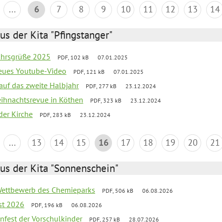
...
6
7
8
9
10
11
12
13
14
us der Kita "Pfingstanger"
ahrsgrüße 2025
PDF, 102 kB
07.01.2025
neues Youtube-Video
PDF, 121 kB
07.01.2025
 auf das zweite Halbjahr
PDF, 277 kB
23.12.2024
Weihnachtsrevue in Köthen
PDF, 323 kB
23.12.2024
der Kirche
PDF, 283 kB
23.12.2024
...
13
14
15
16
17
18
19
20
21
us der Kita "Sonnenschein"
 Wettbewerb des Chemieparks
PDF, 506 kB
06.08.2026
st 2026
PDF, 196 kB
06.08.2026
enfest der Vorschulkinder
PDF, 257 kB
28.07.2026