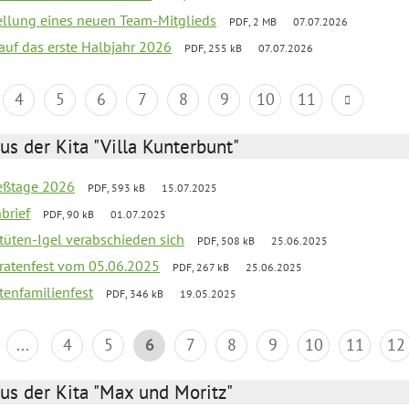
tellung eines neuen Team-Mitglieds
PDF, 2 MB
07.07.2026
 auf das erste Halbjahr 2026
PDF, 255 kB
07.07.2026
4
5
6
7
8
9
10
11
us der Kita "Villa Kunterbunt"
ießtage 2026
PDF, 593 kB
15.07.2025
brief
PDF, 90 kB
01.07.2025
rtüten-Igel verabschieden sich
PDF, 508 kB
25.06.2025
piratenfest vom 05.06.2025
PDF, 267 kB
25.06.2025
tenfamilienfest
PDF, 346 kB
19.05.2025
...
4
5
6
7
8
9
10
11
12
us der Kita "Max und Moritz"