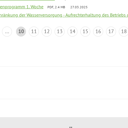
rienprogramm 1. Woche
PDF, 2.4 MB
27.03.2025
chränkung der Wasserversorgung - Aufrechterhaltung des Betriebs 
...
10
11
12
13
14
15
16
17
18