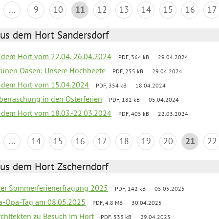
...
9
10
11
12
13
14
15
16
17
aus dem Hort Sandersdorf
s dem Hort vom 22.04.-26.04.2024
PDF, 364 kB
29.04.2024
grünen Oasen: Unsere Hochbeete
PDF, 255 kB
29.04.2024
s dem Hort vom 15.04.2024
PDF, 354 kB
18.04.2024
 Überraschung in den Osterferien
PDF, 182 kB
05.04.2024
s dem Hort vom 18.03.-22.03.2024
PDF, 405 kB
22.03.2024
...
14
15
16
17
18
19
20
21
22
aus dem Hort Zscherndorf
üler Sommerferienerfragung 2025
PDF, 142 kB
05.05.2025
a-Opa-Tag am 08.05.2025
PDF, 4.8 MB
30.04.2025
rchitekten zu Besuch im Hort
PDF, 533 kB
29.04.2025