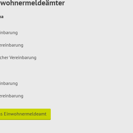
inwohnermeldeämter
hna
einbarung
ereinbarung
icher Vereinbarung
einbarung
ereinbarung
das Einwohnermeldeamt