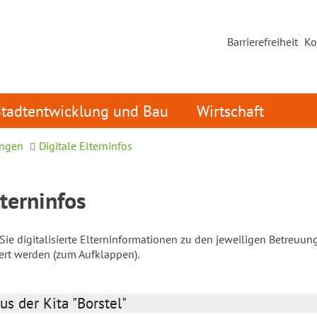
Barrierefreiheit
Ko
Stadtentwicklung und Bau
Wirtschaft
ungen
Digitale Elterninfos
lterninfos
ie digitalisierte Elterninformationen zu den jeweiligen Betreuun
iert werden (zum Aufklappen).
us der Kita "Borstel"