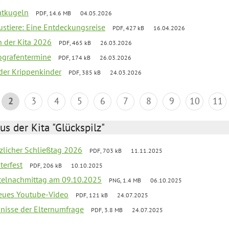
aatkugeln
PDF, 14.6 MB
04.05.2026
ustiere: Eine Entdeckungsreise
PDF, 427 kB
16.04.2026
in der Kita 2026
PDF, 465 kB
26.03.2026
ografentermine
PDF, 174 kB
26.03.2026
r der Krippenkinder
PDF, 385 kB
24.03.2026
2
3
4
5
6
7
8
9
10
11
us der Kita "Glückspilz"
tzlicher Schließtag 2026
PDF, 703 kB
11.11.2025
terfest
PDF, 206 kB
10.10.2025
telnachmittag am 09.10.2025
PNG, 1.4 MB
06.10.2025
neues Youtube-Video
PDF, 121 kB
24.07.2025
bnisse der Elternumfrage
PDF, 3.8 MB
24.07.2025