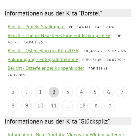
Informationen aus der Kita "Borstel"
Bericht - Projekt Saatkugeln
PDF, 14.6 MB
04.05.2026
Bericht - Thema Haustiere: Eine Entdeckungsreise
PDF,
427 kB
16.04.2026
Bericht - Osterzeit in der Kita 2026
PDF, 465 kB
26.03.2026
Ankündigung - Fotografentermine
PDF, 174 kB
26.03.2026
Bericht - Osterfeier der Krippenkinder
PDF, 385 kB
24.03.2026
1
2
3
4
5
6
7
8
9
10
11
...
18
Informationen aus der Kita "Glückspilz"
Information - Neue Youtube-Videos zur Winterchallenge