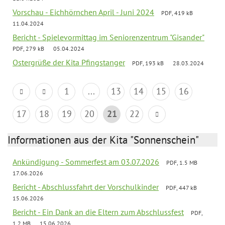
Vorschau - Eichhörnchen April - Juni 2024
PDF, 419 kB
11.04.2024
Bericht - Spielevormittag im Seniorenzentrum "Gisander"
PDF, 279 kB
05.04.2024
Ostergrüße der Kita Pfingstanger
PDF, 193 kB
28.03.2024
1
...
13
14
15
16
17
18
19
20
21
22
Informationen aus der Kita "Sonnenschein"
Ankündigung - Sommerfest am 03.07.2026
PDF, 1.5 MB
17.06.2026
Bericht - Abschlussfahrt der Vorschulkinder
PDF, 447 kB
15.06.2026
Bericht - Ein Dank an die Eltern zum Abschlussfest
PDF,
1.2 MB
15.06.2026