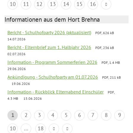
10
11
12
13
14
15
16
Informationen aus dem Hort Brehna
Bericht - Schulhofparty 2026 (aktualisiert)
PDF, 626 kB
14.07.2026
Bericht - Elternbrief zum 1. Halbjahr 2026
PDF, 236 kB
02.07.2026
Information - Programm Sommerferien 2026
PDF, 1.4 MB
29.06.2026
Ankündigung - Schulhofparty am 01.07.2026
PDF, 211 kB
19.06.2026
Information - Rückblick Elternabend Einschüler
PDF,
4.3 MB
15.06.2026
1
2
3
4
5
6
7
8
9
10
...
18