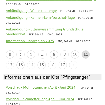
PDF, 125 kB
04.02.2025
Ankündigung - Winterchallenge
PDF, 764 kB
09.01.2025
Ankündigung - Kennen-Lern-Vorschul-Tage
PDF, 720 kB
09.01.2025
Ankündigung - Elternversammlung Grundschule
Sandersdorf
PDF, 246 kB
09.01.2025
Information - Jahresplan 2025
PDF, 247 kB
07.01.2025
1
...
8
9
10
11
12
13
14
15
16
17
Informationen aus der Kita "Pfingstanger"
Vorschau - Mohnblümchen April - Juni 2024
PDF, 714 kB
16.04.2024
Vorschau - Schmetterlinge April - Juni 2024
PDF, 168 kB
11.04.2024