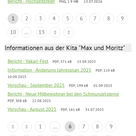
Bericht - Hochzeitsfeier
PNG, 1.9 MB
13.07.2026
1
2
3
4
5
6
7
8
9
10
...
13
Informationen aus der Kita "Max und Moritz"
Bericht - Yakari-Fest
PDF, 371 kB
15.09.2025
Information - Änderung Jahresplan 2025
PDF, 119 kB
10.09.2025
Vorschau - September 2025
PDF, 199 kB
01.09.2025
Bericht - Neue Mitbewohner bei den Schmunzelsterne
PDF, 308 kB
22.08.2025
Vorschau - August 2025
PDF, 161 kB
31.07.2025
1
...
6
7
8
9