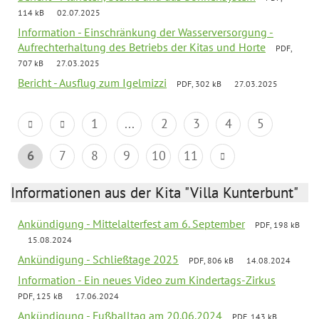
114 kB
02.07.2025
Information - Einschränkung der Wasserversorgung -
Aufrechterhaltung des Betriebs der Kitas und Horte
PDF,
707 kB
27.03.2025
Bericht - Ausflug zum Igelmizzi
PDF, 302 kB
27.03.2025
1
...
2
3
4
5
6
7
8
9
10
11
Informationen aus der Kita "Villa Kunterbunt"
Ankündigung - Mittelalterfest am 6. September
PDF, 198 kB
15.08.2024
Ankündigung - Schließtage 2025
PDF, 806 kB
14.08.2024
Information - Ein neues Video zum Kindertags-Zirkus
PDF, 125 kB
17.06.2024
Ankündigung - Fußballtag am 20.06.2024
PDF, 143 kB