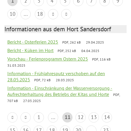
1
2
3
4
5
6
7
8
9
10
...
18
Informationen aus dem Hort Sandersdorf
Bericht - Osterferien 2025
PDF, 262 kB
29.04.2025
Bericht - Küken im Hort
PDF, 252 kB
04.04.2025
Vorschau - Ferienprogramm Ostern 2025
PDF, 116 kB
31.03.2025
Information - Frühjahresputz verschoben auf den
28.05.2025
PDF, 72 kB
28.03.2025
Information - Einschränkung der Wasserversorgung -
Aufrechterhaltung des Betriebs der Kitas und Horte
PDF,
707 kB
27.03.2025
1
...
11
12
13
14
15
16
17
18
19
20
...
23