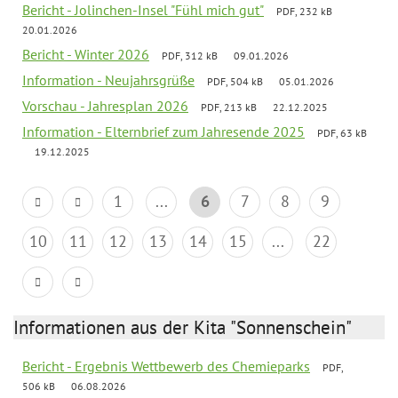
Bericht - Jolinchen-Insel "Fühl mich gut"
PDF, 232 kB
20.01.2026
Bericht - Winter 2026
PDF, 312 kB
09.01.2026
Information - Neujahrsgrüße
PDF, 504 kB
05.01.2026
Vorschau - Jahresplan 2026
PDF, 213 kB
22.12.2025
Information - Elternbrief zum Jahresende 2025
PDF, 63 kB
19.12.2025
1
...
6
7
8
9
10
11
12
13
14
15
...
22
Informationen aus der Kita "Sonnenschein"
Bericht - Ergebnis Wettbewerb des Chemieparks
PDF,
506 kB
06.08.2026