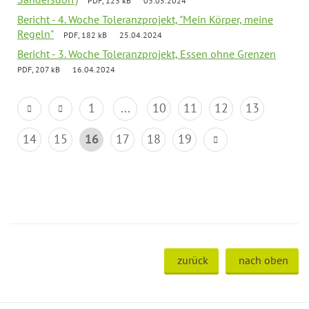
PDF, 123 kB
03.05.2024
Bericht - 4. Woche Toleranzprojekt, "Mein Körper, meine
Regeln"
PDF, 182 kB
25.04.2024
Bericht - 3. Woche Toleranzprojekt, Essen ohne Grenzen
PDF, 207 kB
16.04.2024
1
...
10
11
12
13
14
15
16
17
18
19
zurück
nach oben