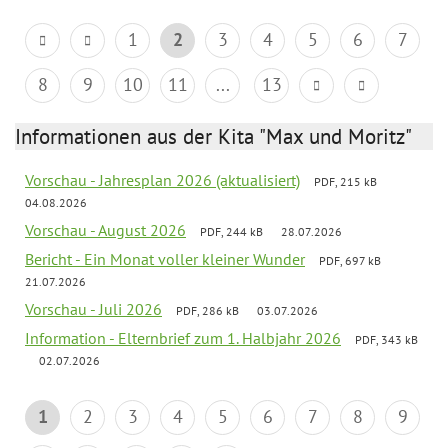
1
2
3
4
5
6
7
8
9
10
11
...
13
Informationen aus der Kita "Max und Moritz"
Vorschau - Jahresplan 2026 (aktualisiert)
PDF, 215 kB
04.08.2026
Vorschau - August 2026
PDF, 244 kB
28.07.2026
Bericht - Ein Monat voller kleiner Wunder
PDF, 697 kB
21.07.2026
Vorschau - Juli 2026
PDF, 286 kB
03.07.2026
Information - Elternbrief zum 1. Halbjahr 2026
PDF, 343 kB
02.07.2026
1
2
3
4
5
6
7
8
9