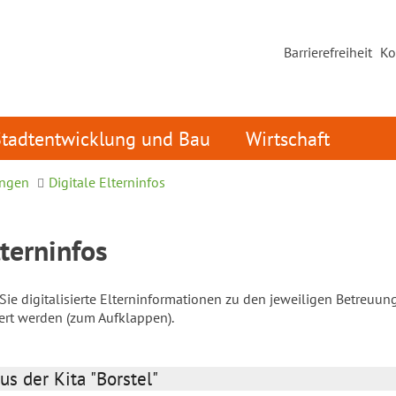
Barrierefreiheit
Ko
Stadtentwicklung und Bau
Wirtschaft
ungen
Digitale Elterninfos
lterninfos
ie digitalisierte Elterninformationen zu den jeweiligen Betreuun
iert werden (zum Aufklappen).
us der Kita "Borstel"