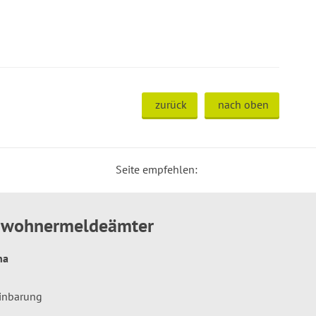
zurück
nach oben
Seite empfehlen:
inwohnermeldeämter
hna
einbarung