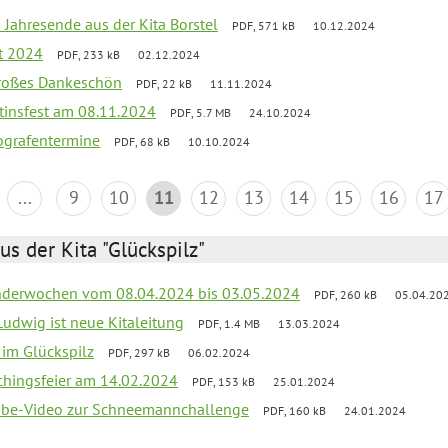
 Jahresende aus der Kita Borstel
PDF, 571 kB
10.12.2024
st 2024
PDF, 233 kB
02.12.2024
großes Dankeschön
PDF, 22 kB
11.11.2024
tinsfest am 08.11.2024
PDF, 5.7 MB
24.10.2024
ografentermine
PDF, 68 kB
10.10.2024
...
9
10
11
12
13
14
15
16
17
us der Kita "Glückspilz"
derwochen vom 08.04.2024 bis 03.05.2024
PDF, 260 kB
05.04.20
Ludwig ist neue Kitaleitung
PDF, 1.4 MB
13.03.2024
r im Glückspilz
PDF, 297 kB
06.02.2024
chingsfeier am 14.02.2024
PDF, 153 kB
25.01.2024
tube-Video zur Schneemannchallenge
PDF, 160 kB
24.01.2024