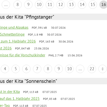
...
8
9
10
11
12
13
14
15
16
us der Kita "Pfingstanger"
rlinge und Alpakas
PDF, 391 kB
30.07.2026
 Schmetterlinge
PDF, 1.8 MB
30.07.2026
ef zum 1. Halbjahr 2026
PDF, 163 kB
30.06.2026
st 2026
PDF, 847 kB
23.06.2026
bnisse für die Vorschulkinder
PNG, 2.7 MB
15.06.2026
4
5
6
7
8
9
10
...
22
us der Kita "Sonnenschein"
t in der Kita
PDF, 113 kB
07.07.2025
 auf das 1. Halbjahr 2025
PDF, 85 kB
07.07.2025
ter-Tag
PDF, 113 kB
07.07.2025