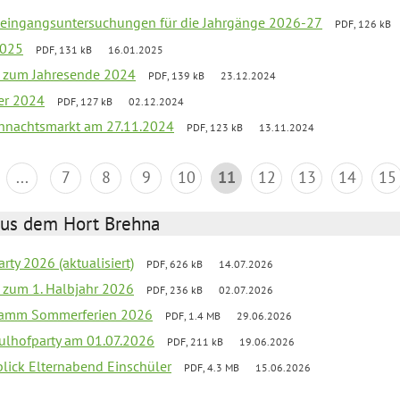
uleingangsuntersuchungen für die Jahrgänge 2026-27
PDF, 126 kB
2025
PDF, 131 kB
16.01.2025
ef zum Jahresende 2024
PDF, 139 kB
23.12.2024
er 2024
PDF, 127 kB
02.12.2024
hnachtsmarkt am 27.11.2024
PDF, 123 kB
13.11.2024
...
7
8
9
10
11
12
13
14
15
aus dem Hort Brehna
rty 2026 (aktualisiert)
PDF, 626 kB
14.07.2026
ef zum 1. Halbjahr 2026
PDF, 236 kB
02.07.2026
gramm Sommerferien 2026
PDF, 1.4 MB
29.06.2026
ulhofparty am 01.07.2026
PDF, 211 kB
19.06.2026
blick Elternabend Einschüler
PDF, 4.3 MB
15.06.2026