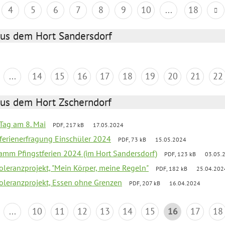
4
5
6
7
8
9
10
...
18
aus dem Hort Sandersdorf
...
14
15
16
17
18
19
20
21
22
aus dem Hort Zscherndorf
Tag am 8. Mai
PDF, 217 kB
17.05.2024
ferienerfragung Einschüler 2024
PDF, 73 kB
15.05.2024
ramm Pfingstferien 2024 (im Hort Sandersdorf)
PDF, 123 kB
03.05.
Toleranzprojekt, "Mein Körper, meine Regeln"
PDF, 182 kB
25.04.202
Toleranzprojekt, Essen ohne Grenzen
PDF, 207 kB
16.04.2024
...
10
11
12
13
14
15
16
17
18