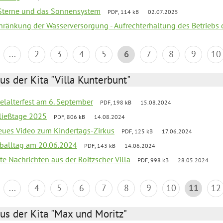
, Sterne und das Sonnensystem
PDF, 114 kB
02.07.2025
chränkung der Wasserversorgung - Aufrechterhaltung des Betriebs 
...
2
3
4
5
6
7
8
9
10
us der Kita "Villa Kunterbunt"
elalterfest am 6. September
PDF, 198 kB
15.08.2024
ließtage 2025
PDF, 806 kB
14.08.2024
neues Video zum Kindertags-Zirkus
PDF, 125 kB
17.06.2024
balltag am 20.06.2024
PDF, 143 kB
14.06.2024
te Nachrichten aus der Roitzscher Villa
PDF, 998 kB
28.05.2024
...
4
5
6
7
8
9
10
11
12
us der Kita "Max und Moritz"