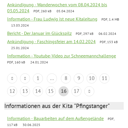
Ankündigung - Wanderwochen vom 08.04.2024 bis
03.05.2024
PDF, 260 kB
05.04.2024
Information - Frau Ludwig ist neue Kitaleitung
PDF, 1.4 MB
13.03.2024
Bericht - Der Januar im Glückspilz
PDF, 297 kB
06.02.2024
Ankündigung - Faschingsfeier am 14.02.2024
PDF, 153 kB
25.01.2024
Information - Youtube-Video zur Schneemannchallenge
PDF, 160 kB
24.01.2024
1
...
8
9
10
11
12
13
14
15
16
17
Informationen aus der Kita "Pfingstanger"
Information - Bauarbeiten auf dem Außengelände
PDF,
117 kB
30.06.2025