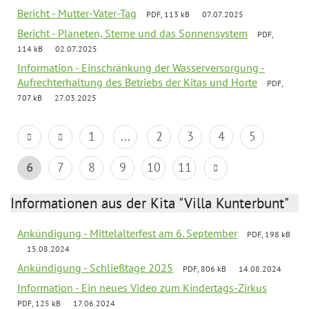
Bericht - Mutter-Vater-Tag
PDF, 113 kB
07.07.2025
Bericht - Planeten, Sterne und das Sonnensystem
PDF,
114 kB
02.07.2025
Information - Einschränkung der Wasserversorgung -
Aufrechterhaltung des Betriebs der Kitas und Horte
PDF,
707 kB
27.03.2025
1
...
2
3
4
5
6
7
8
9
10
11
Informationen aus der Kita "Villa Kunterbunt"
Ankündigung - Mittelalterfest am 6. September
PDF, 198 kB
15.08.2024
Ankündigung - Schließtage 2025
PDF, 806 kB
14.08.2024
Information - Ein neues Video zum Kindertags-Zirkus
PDF, 125 kB
17.06.2024