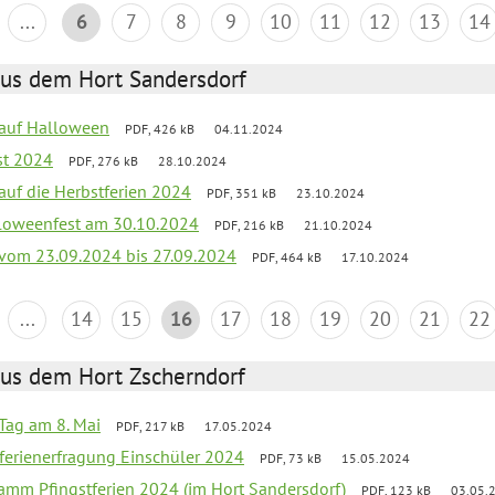
...
6
7
8
9
10
11
12
13
14
aus dem Hort Sandersdorf
k auf Halloween
PDF, 426 kB
04.11.2024
st 2024
PDF, 276 kB
28.10.2024
 auf die Herbstferien 2024
PDF, 351 kB
23.10.2024
loweenfest am 30.10.2024
PDF, 216 kB
21.10.2024
k vom 23.09.2024 bis 27.09.2024
PDF, 464 kB
17.10.2024
...
14
15
16
17
18
19
20
21
22
aus dem Hort Zscherndorf
Tag am 8. Mai
PDF, 217 kB
17.05.2024
ferienerfragung Einschüler 2024
PDF, 73 kB
15.05.2024
ramm Pfingstferien 2024 (im Hort Sandersdorf)
PDF, 123 kB
03.05.