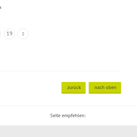
4
19
zurück
nach oben
Seite empfehlen: