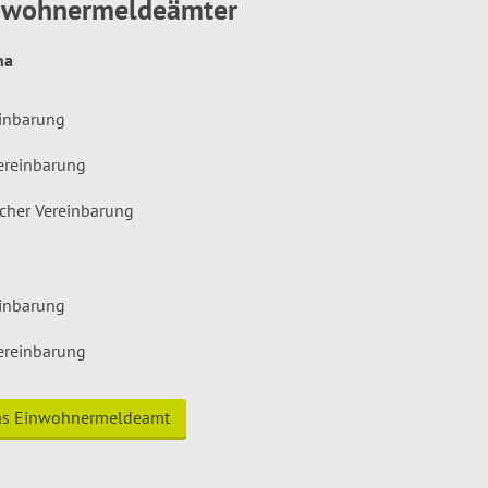
inwohnermeldeämter
hna
einbarung
ereinbarung
icher Vereinbarung
einbarung
ereinbarung
das Einwohnermeldeamt