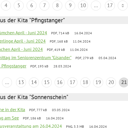
4
5
6
7
8
9
10
...
17
us der Kita "Pfingstanger"
mchen April - Juni 2024
PDF, 714 kB
16.04.2024
rlinge April - Juni 2024
PDF, 168 kB
11.04.2024
chen April - Juni 2024
PDF, 419 kB
11.04.2024
mittag im Seniorenzentrum "Gisander"
PDF, 279 kB
05.04.2024
a Pfingstanger
PDF, 193 kB
28.03.2024
...
13
14
15
16
17
18
19
20
21
us der Kita "Sonnenschein"
he in der Kita
PDF, 777 kB
03.05.2024
ang am See
PDF, 186 kB
16.04.2024
kusveranstaltung am 26.04.2024
PNG, 3.3 MB
16.04.2024