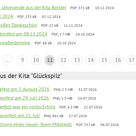
 Jahresende aus der Kita Borstel
PDF, 571 kB
10.12.2024
st 2024
PDF, 233 kB
02.12.2024
großes Dankeschön
PDF, 22 kB
11.11.2024
tinsfest am 08.11.2024
PDF, 5.7 MB
24.10.2024
ografentermine
PDF, 68 kB
10.10.2024
...
9
10
11
12
13
14
15
16
17
us der Kita "Glückspilz"
efest am 5. August 2026
PNG, 2.5 MB
31.07.2026
enfest am 29. Juli 2026
PNG, 1.3 MB
24.07.2026
erfest war ein voller Erfolg
PDF, 4.2 MB
22.07.2026
nerfest am 22. Juli
PNG, 962 kB
17.07.2026
tellung eines neuen Team-Mitglieds
PDF, 357 kB
06.07.2026