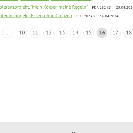
Toleranzprojekt, "Mein Körper, meine Regeln"
PDF, 182 kB
25.04.202
Toleranzprojekt, Essen ohne Grenzen
PDF, 207 kB
16.04.2024
...
10
11
12
13
14
15
16
17
18