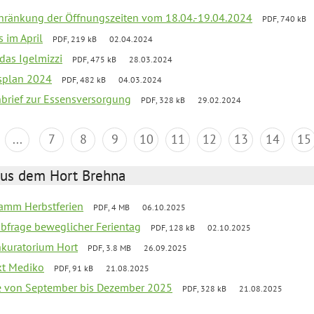
chränkung der Öffnungszeiten vom 18.04.-19.04.2024
PDF, 740 kB
s im April
PDF, 219 kB
02.04.2024
 das Igelmizzi
PDF, 475 kB
28.03.2024
esplan 2024
PDF, 482 kB
04.03.2024
nbrief zur Essensversorgung
PDF, 328 kB
29.02.2024
...
7
8
9
10
11
12
13
14
15
aus dem Hort Brehna
ramm Herbstferien
PDF, 4 MB
06.10.2025
abfrage beweglicher Ferientag
PDF, 128 kB
02.10.2025
nkuratorium Hort
PDF, 3.8 MB
26.09.2025
ekt Mediko
PDF, 91 kB
21.08.2025
se von September bis Dezember 2025
PDF, 328 kB
21.08.2025