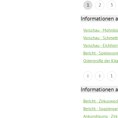
1
2
3
Informationen a
Vorschau - Mohnblü
Vorschau - Schmette
Vorschau - Eichhörn
Bericht - Spielevor
Ostergrüße der Kit
1
Informationen a
Bericht - Zirkuswoc
Bericht - Spazierg
Ankündigung - Zir