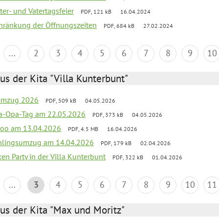
er- und Vatertagsfeier
PDF, 121 kB
16.04.2024
chränkung der Öffnungszeiten
PDF, 684 kB
27.02.2024
...
2
3
4
5
6
7
8
9
10
us der Kita "Villa Kunterbunt"
sumzug 2026
PDF, 509 kB
04.05.2026
a-Opa-Tag am 22.05.2026
PDF, 373 kB
04.05.2026
nzoo am 13.04.2026
PDF, 4.5 MB
16.04.2026
hlingsumzug am 14.04.2026
PDF, 179 kB
02.04.2026
ken Party in der Villa Kunterbunt
PDF, 322 kB
01.04.2026
...
3
4
5
6
7
8
9
10
11
us der Kita "Max und Moritz"