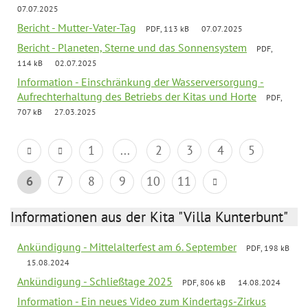
07.07.2025
Bericht - Mutter-Vater-Tag
PDF, 113 kB
07.07.2025
Bericht - Planeten, Sterne und das Sonnensystem
PDF,
114 kB
02.07.2025
Information - Einschränkung der Wasserversorgung -
Aufrechterhaltung des Betriebs der Kitas und Horte
PDF,
707 kB
27.03.2025
1
...
2
3
4
5
6
7
8
9
10
11
Informationen aus der Kita "Villa Kunterbunt"
Ankündigung - Mittelalterfest am 6. September
PDF, 198 kB
15.08.2024
Ankündigung - Schließtage 2025
PDF, 806 kB
14.08.2024
Information - Ein neues Video zum Kindertags-Zirkus