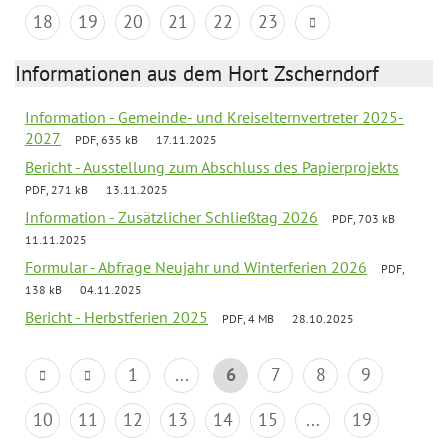
18
19
20
21
22
23
Informationen aus dem Hort Zscherndorf
Information - Gemeinde- und Kreiselternvertreter 2025-
2027
PDF, 635 kB
17.11.2025
Bericht - Ausstellung zum Abschluss des Papierprojekts
PDF, 271 kB
13.11.2025
Information - Zusätzlicher Schließtag 2026
PDF, 703 kB
11.11.2025
Formular - Abfrage Neujahr und Winterferien 2026
PDF,
138 kB
04.11.2025
Bericht - Herbstferien 2025
PDF, 4 MB
28.10.2025
1
...
6
7
8
9
10
11
12
13
14
15
...
19