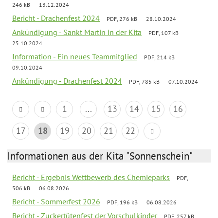
246 kB
13.12.2024
Bericht - Drachenfest 2024
PDF, 276 kB
28.10.2024
Ankündigung - Sankt Martin in der Kita
PDF, 107 kB
25.10.2024
Information - Ein neues Teammitglied
PDF, 214 kB
09.10.2024
Ankündigung - Drachenfest 2024
PDF, 785 kB
07.10.2024
1
...
13
14
15
16
17
18
19
20
21
22
Informationen aus der Kita "Sonnenschein"
Bericht - Ergebnis Wettbewerb des Chemieparks
PDF,
506 kB
06.08.2026
Bericht - Sommerfest 2026
PDF, 196 kB
06.08.2026
Bericht - Zuckertütenfest der Vorschulkinder
PDF, 257 kB