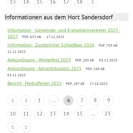
13
14
15
16
17
18
Informationen aus dem Hort Sandersdorf
Information - Gemeinde- und Kreiselternvertreter 2025-
2027
PDF, 635 kB
17.11.2025
Information - Zusätzlicher Schließtag 2026
PDF, 703 kB
11.11.2025
Ankündigung - Winterfest 2025
PDF, 205 kB
03.11.2025
Ankündigung - Adventsbasteln 2025
PDF, 108 kB
03.11.2025
Bericht - Herbstferien 2025
PDF, 287 kB
27.10.2025
1
...
6
7
8
9
10
11
12
13
14
15
...
23