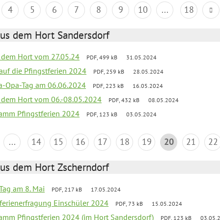
4
5
6
7
8
9
10
...
18
aus dem Hort Sandersdorf
s dem Hort vom 27.05.24
PDF, 499 kB
31.05.2024
 auf die Pfingstferien 2024
PDF, 259 kB
28.05.2024
a-Opa-Tag am 06.06.2024
PDF, 223 kB
16.05.2024
s dem Hort vom 06.-08.05.2024
PDF, 432 kB
08.05.2024
ramm Pfingstferien 2024
PDF, 123 kB
03.05.2024
...
14
15
16
17
18
19
20
21
22
aus dem Hort Zscherndorf
Tag am 8. Mai
PDF, 217 kB
17.05.2024
ferienerfragung Einschüler 2024
PDF, 73 kB
15.05.2024
ramm Pfingstferien 2024 (im Hort Sandersdorf)
PDF, 123 kB
03.05.