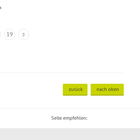
4
19
zurück
nach oben
Seite empfehlen: