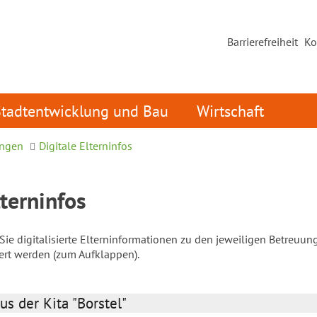
Barrierefreiheit
Ko
Stadtentwicklung und Bau
Wirtschaft
ungen
Digitale Elterninfos
lterninfos
ie digitalisierte Elterninformationen zu den jeweiligen Betreuun
iert werden (zum Aufklappen).
us der Kita "Borstel"