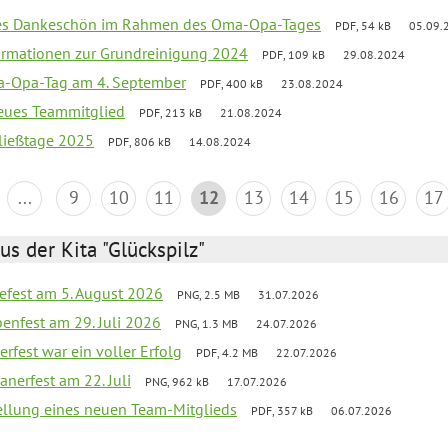
ßes Dankeschön im Rahmen des Oma-Opa-Tages
PDF, 54 kB
05.09.
ormationen zur Grundreinigung 2024
PDF, 109 kB
29.08.2024
-Opa-Tag am 4. September
PDF, 400 kB
23.08.2024
neues Teammitglied
PDF, 213 kB
21.08.2024
ließtage 2025
PDF, 806 kB
14.08.2024
...
9
10
11
12
13
14
15
16
17
us der Kita "Glückspilz"
efest am 5. August 2026
PNG, 2.5 MB
31.07.2026
enfest am 29. Juli 2026
PNG, 1.3 MB
24.07.2026
erfest war ein voller Erfolg
PDF, 4.2 MB
22.07.2026
nerfest am 22. Juli
PNG, 962 kB
17.07.2026
tellung eines neuen Team-Mitglieds
PDF, 357 kB
06.07.2026