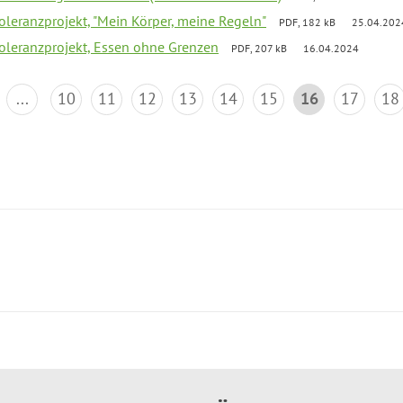
Toleranzprojekt, "Mein Körper, meine Regeln"
PDF, 182 kB
25.04.202
Toleranzprojekt, Essen ohne Grenzen
PDF, 207 kB
16.04.2024
...
10
11
12
13
14
15
16
17
18