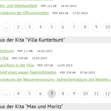
er- und Vatertagsfeier
PDF, 121 kB
16.04.2024
chränkung der Öffnungszeiten
PDF, 684 kB
27.02.2024
...
2
3
4
5
6
7
8
9
10
us der Kita "Villa Kunterbunt"
utzübung
PDF, 1.1 MB
16.05.2025
en Mai
PDF, 534 kB
14.05.2025
nprüfung in der Villa
PDF, 297 kB
14.05.2025
kbrief eines neuen Teammitgliedes
PDF, 338 kB
07.04.2025
chränkung der Wasserversorgung - Aufrechterhaltung des Betriebs 
...
4
5
6
7
8
9
10
11
12
us der Kita "Max und Moritz"