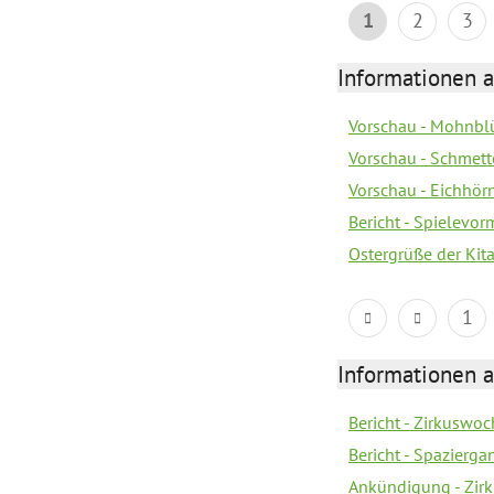
1
2
3
Informationen a
Vorschau - Mohnblü
Vorschau - Schmette
Vorschau - Eichhörn
Bericht - Spielevor
Ostergrüße der Kit
1
Informationen a
Bericht - Zirkuswoc
Bericht - Spazierg
Ankündigung - Zir