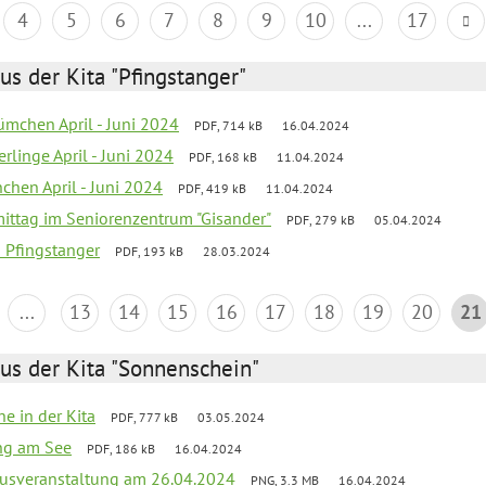
4
5
6
7
8
9
10
...
17
us der Kita "Pfingstanger"
mchen April - Juni 2024
PDF, 714 kB
16.04.2024
rlinge April - Juni 2024
PDF, 168 kB
11.04.2024
chen April - Juni 2024
PDF, 419 kB
11.04.2024
mittag im Seniorenzentrum "Gisander"
PDF, 279 kB
05.04.2024
a Pfingstanger
PDF, 193 kB
28.03.2024
...
13
14
15
16
17
18
19
20
21
us der Kita "Sonnenschein"
he in der Kita
PDF, 777 kB
03.05.2024
ang am See
PDF, 186 kB
16.04.2024
kusveranstaltung am 26.04.2024
PNG, 3.3 MB
16.04.2024