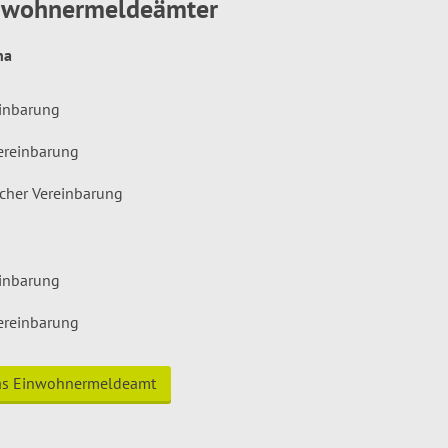
inwohnermeldeämter
hna
einbarung
ereinbarung
icher Vereinbarung
einbarung
ereinbarung
das Einwohnermeldeamt