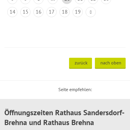
14
15
16
17
18
19
zurück
nach oben
Seite empfehlen:
Öffnungszeiten Rathaus Sandersdorf-
Brehna und Rathaus Brehna