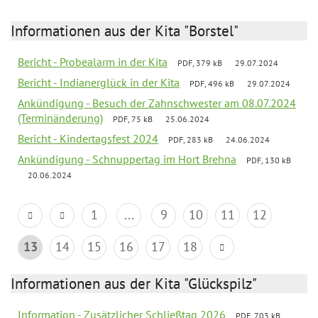
Informationen aus der Kita "Borstel"
Bericht - Probealarm in der Kita
PDF, 379 kB
29.07.2024
Bericht - Indianerglück in der Kita
PDF, 496 kB
29.07.2024
Ankündigung - Besuch der Zahnschwester am 08.07.2024
(Terminänderung)
PDF, 75 kB
25.06.2024
Bericht - Kindertagsfest 2024
PDF, 283 kB
24.06.2024
Ankündigung - Schnuppertag im Hort Brehna
PDF, 130 kB
20.06.2024
1
...
9
10
11
12
13
14
15
16
17
18
Informationen aus der Kita "Glückspilz"
Information - Zusätzlicher Schließtag 2026
PDF, 703 kB