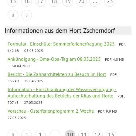
15
16
17
18
19
20
...
23
Informationen aus dem Hort Zscherndorf
Formular - Einschüler Sommerferienerfragung 2025
PDF,
142 kB
05.05.2025
Ankündigung - Oma-Opa-Tag am 08.05.2025
PDF, 4.8 MB
30.04.2025
Bericht - Die Zahnarchitekten zu Besuch im Hort
PDF,
533 kB
29.04.2025
Information - Einschränkung der Wasserversorgung -
Aufrechterhaltung des Betriebs der Kitas und Horte
PDF,
707 kB
27.03.2025
Vorschau - Osterferienprogramm 2. Woche
PDF, 9.9 MB
27.03.2025
1
...
10
11
12
13