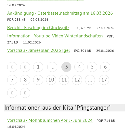
16.03.2026
Ankündigung - Osterbastelnachmittag am 18.03.2026
PDF, 238 kB
09.03.2026
Bericht - Fasching im Glückspilz
PDF, 4.1 MB
23.02.2026
Information - Youtube-Video Winterlandschaften
PDF,
271 kB
11.02.2026
Vorschau - Jahresplan 2026 Igel
JPG, 301 kB
29.01.2026
1
...
3
4
5
6
7
8
9
10
11
12
...
17
Informationen aus der Kita "Pfingstanger"
Vorschau - Mohnblümchen April - Juni 2024
PDF, 714 kB
16.04.2024