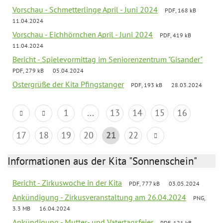
Vorschau - Schmetterlinge April - Juni 2024
PDF, 168 kB
11.04.2024
Vorschau - Eichhörnchen April - Juni 2024
PDF, 419 kB
11.04.2024
Bericht - Spielevormittag im Seniorenzentrum "Gisander"
PDF, 279 kB
05.04.2024
Ostergrüße der Kita Pfingstanger
PDF, 193 kB
28.03.2024
1
...
13
14
15
16
17
18
19
20
21
22
Informationen aus der Kita "Sonnenschein"
Bericht - Zirkuswoche in der Kita
PDF, 777 kB
03.05.2024
Ankündigung - Zirkusveranstaltung am 26.04.2024
PNG,
3.3 MB
16.04.2024
Ankündigung - Mutter- und Vatertagsfeier
PDF, 121 kB