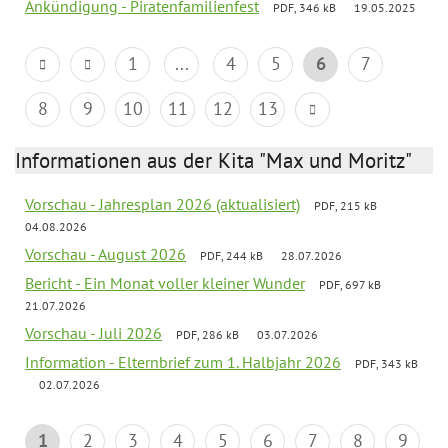
Ankündigung - Piratenfamilienfest
PDF, 346 kB
19.05.2025
1
...
4
5
6
7
8
9
10
11
12
13
Informationen aus der Kita "Max und Moritz"
Vorschau - Jahresplan 2026 (aktualisiert)
PDF, 215 kB
04.08.2026
Vorschau - August 2026
PDF, 244 kB
28.07.2026
Bericht - Ein Monat voller kleiner Wunder
PDF, 697 kB
21.07.2026
Vorschau - Juli 2026
PDF, 286 kB
03.07.2026
Information - Elternbrief zum 1. Halbjahr 2026
PDF, 343 kB
02.07.2026
1
2
3
4
5
6
7
8
9