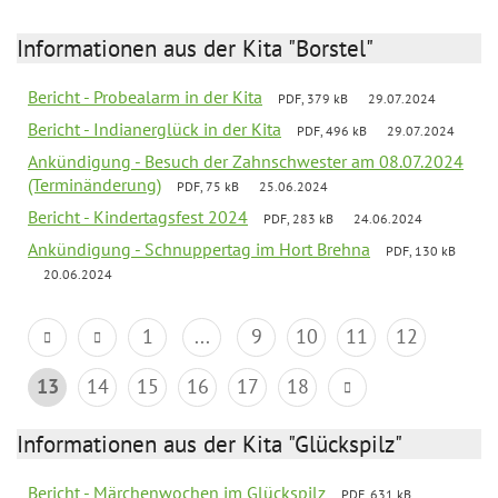
Informationen aus der Kita "Borstel"
Bericht - Probealarm in der Kita
PDF, 379 kB
29.07.2024
Bericht - Indianerglück in der Kita
PDF, 496 kB
29.07.2024
Ankündigung - Besuch der Zahnschwester am 08.07.2024
(Terminänderung)
PDF, 75 kB
25.06.2024
Bericht - Kindertagsfest 2024
PDF, 283 kB
24.06.2024
Ankündigung - Schnuppertag im Hort Brehna
PDF, 130 kB
20.06.2024
1
...
9
10
11
12
13
14
15
16
17
18
Informationen aus der Kita "Glückspilz"
Bericht - Märchenwochen im Glückspilz
PDF, 631 kB