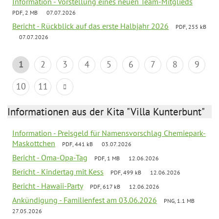
Information - Vorstellung eines neuen Team-Mitglieds
PDF, 2 MB
07.07.2026
Bericht - Rückblick auf das erste Halbjahr 2026
PDF, 255 kB
07.07.2026
1
2
3
4
5
6
7
8
9
10
11
Informationen aus der Kita "Villa Kunterbunt"
Information - Preisgeld für Namensvorschlag Chemiepark-
Maskottchen
PDF, 441 kB
03.07.2026
Bericht - Oma-Opa-Tag
PDF, 1 MB
12.06.2026
Bericht - Kindertag mit Kess
PDF, 499 kB
12.06.2026
Bericht - Hawaii-Party
PDF, 617 kB
12.06.2026
Ankündigung - Familienfest am 03.06.2026
PNG, 1.1 MB
27.05.2026