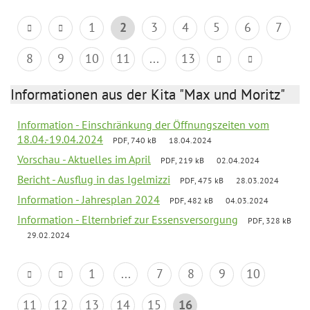
1
2
3
4
5
6
7
8
9
10
11
...
13
Informationen aus der Kita "Max und Moritz"
Information - Einschränkung der Öffnungszeiten vom
18.04.-19.04.2024
PDF, 740 kB
18.04.2024
Vorschau - Aktuelles im April
PDF, 219 kB
02.04.2024
Bericht - Ausflug in das Igelmizzi
PDF, 475 kB
28.03.2024
Information - Jahresplan 2024
PDF, 482 kB
04.03.2024
Information - Elternbrief zur Essensversorgung
PDF, 328 kB
29.02.2024
1
...
7
8
9
10
11
12
13
14
15
16